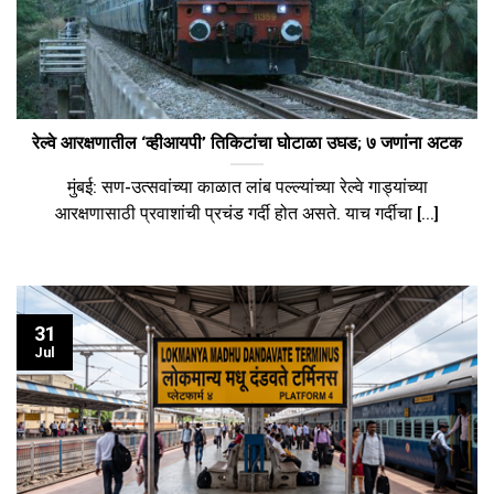
रेल्वे आरक्षणातील ‘व्हीआयपी’ तिकिटांचा घोटाळा उघड; ७ जणांना अटक
मुंबई: सण-उत्सवांच्या काळात लांब पल्ल्यांच्या रेल्वे गाड्यांच्या
आरक्षणासाठी प्रवाशांची प्रचंड गर्दी होत असते. याच गर्दीचा [...]
31
Jul