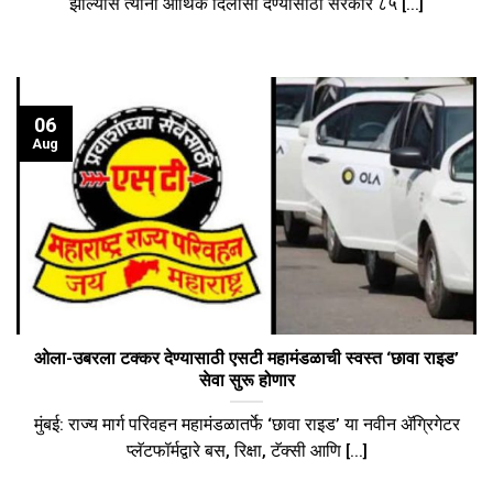
झाल्यास त्यांना आर्थिक दिलासा देण्यासाठी सरकार ८५ [...]
06
Aug
ओला-उबरला टक्कर देण्यासाठी एसटी महामंडळाची स्वस्त ‘छावा राइड’
सेवा सुरू होणार
मुंबई: राज्य मार्ग परिवहन महामंडळातर्फे ‘छावा राइड’ या नवीन ॲग्रिगेटर
प्लॅटफॉर्मद्वारे बस, रिक्षा, टॅक्सी आणि [...]