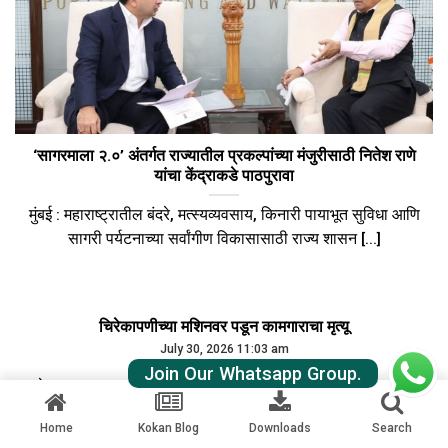
‘सागरमाला २.०’ अंतर्गत राज्यातील प्रकल्पांच्या मंजुरीसाठी नितेश राणे
यांचा केंद्राकडे पाठपुरावा
मुंबई : महाराष्ट्रातील बंदरे, मत्स्यव्यवसाय, किनारी पायाभूत सुविधा आणि
सागरी पर्यटनाच्या सर्वांगीण विकासासाठी राज्य शासन [...]
चिरेकापणीच्या मशिनवर पडून कामगाराचा मृत्यू
July 30, 2026 11:03 am
Join Our Whatsapp Group.
देवगड: तालुक्यातील लिंगडाळ येथील एका चिरेखाणीवर काम करणारा
सुखदेव बड्डा टेकाम (३६, मूळ रा. कोडल, [...]
Home
Kokan Blog
Downloads
Search