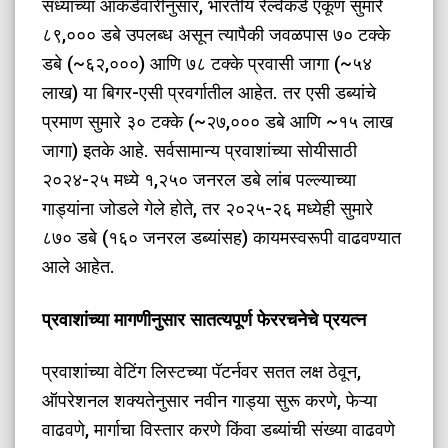
​सध्याच्या आकडेवारीनुसार, भारतीय रेल्वेकडे एकूण सुमारे
८९,००० डबे उपलब्ध असून त्यापैकी जवळपास ७० टक्के
डबे (~६२,०००) आणि ७८ टक्के प्रवासी जागा (~५४
लाख) या बिगर-एसी प्रवर्गातील आहेत. तर एसी डब्यांचे
प्रमाण सुमारे ३० टक्के (~२७,००० डबे आणि ~१५ लाख
जागा) इतके आहे. सर्वसामान्य प्रवाशांच्या सोयीसाठी
२०२४-२५ मध्ये १,२५० जनरल डबे लांब पल्ल्याच्या
गाड्यांना जोडले गेले होते, तर २०२५-२६ मध्येही सुमारे
८७० डबे (१६० जनरल डब्यांसह) कायमस्वरूपी वाढवण्यात
आले आहेत.
​प्रवाशांच्या मागणीनुसार सातत्यपूर्ण फेररचनेचे प्रयत्न
​प्रवाशांच्या वेटिंग लिस्टच्या पॅटर्नवर सतत लक्ष ठेवून,
ऑपरेशनल शक्यतेनुसार नवीन गाड्या सुरू करणे, फेऱ्या
वाढवणे, मार्गाचा विस्तार करणे किंवा डब्यांची संख्या वाढवणे