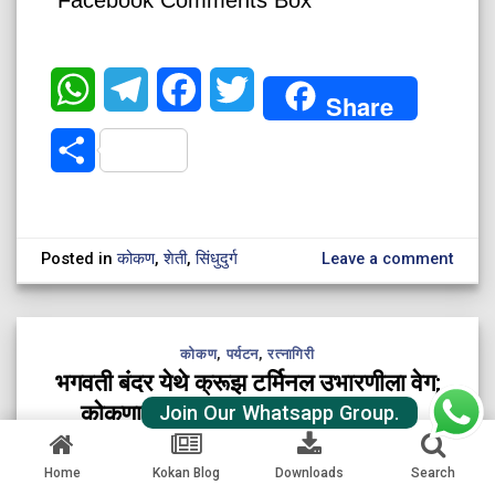
Facebook Comments Box
WhatsApp
Telegram
Facebook
Twitter
Share
Share
Posted in
कोकण
,
शेती
,
सिंधुदुर्ग
Leave a comment
कोकण
,
पर्यटन
,
रत्नागिरी
भगवती बंदर येथे क्रूझ टर्मिनल उभारणीला वेग;
कोकणातील पर्यटनाला मिळणार नवी दिशा
Join Our Whatsapp Group.
Home
Kokan Blog
Downloads
Search
POSTED ON
AUGUST 6, 2026 11:00 AM
BY
KOKANAI