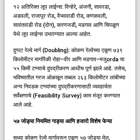
​१२ अतिरिक्त लूप लाईन्स: विन्हेरे, अंजनी, सावरडा,
अडवली, राजापूर रोड, वैभववाडी रोड, कणकवली,
सावंतवाडी रोड (दोन), करणजडी, मडगाव आणि चिपळूण
येथे लूप लाईन्स उभारण्यात आल्या आहेत.
​दुप्पट रेल्वे मार्ग (Doubling): कोकण रेल्वेच्या एकूण ७३९
किलोमीटर मार्गापैकी रोहा–वीर आणि मडगाव–मजुorda या
५५ किमी टप्प्याचे दुपद्रीकरण आधीच पूर्ण झाले आहे. तसेच,
भविष्यातील गरज ओळखून तब्बल २६३ किलोमीटर लांबीच्या
अन्य निवडक टप्प्यांच्या दुपद्रीकरणासाठी व्यवहार्यता
सर्वेक्षणाचे (Feasibility Survey) काम मंजूर करण्यात
आले आहे.
​५७ जोड्या नियमित गाड्या आणि हजारो विशेष फेऱ्या
​सध्या कोकण रेल्वे मार्गावरून एकूण ५७ जोड्या मेल,