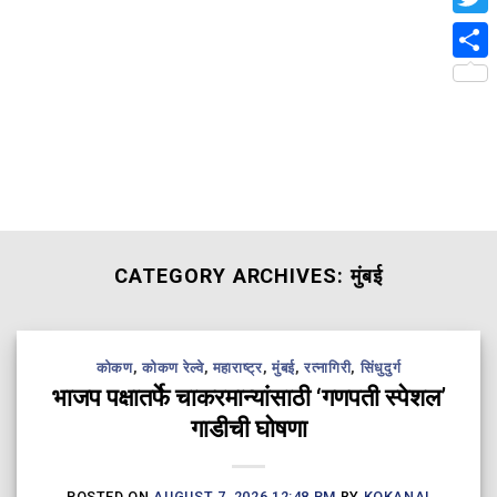
Twit
Shar
CATEGORY ARCHIVES:
मुंबई
कोकण
,
कोकण रेल्वे
,
महाराष्ट्र
,
मुंबई
,
रत्नागिरी
,
सिंधुदुर्ग
भाजप पक्षातर्फे चाकरमान्यांसाठी ‘गणपती स्पेशल’
गाडीची घोषणा
POSTED ON
AUGUST 7, 2026 12:48 PM
BY
KOKANAI