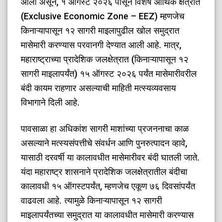
आली असून, १ ऑगस्ट २०२६ पासून विशेष आर्थिक क्षेत्रात
(Exclusive Economic Zone – EEZ) म्हणजेच
किनाऱ्यापासून १२ सागरी माइलापुढील खोल समुद्रात
मासेमारी करण्यास परवानगी देण्यात आली आहे. मात्र,
महाराष्ट्राच्या प्रादेशिक जलक्षेत्रात (किनाऱ्यापासून १२
सागरी माइलापर्यंत) १५ ऑगस्ट २०२६ पर्यंत मासेमारीवरील
बंदी कायम राहणार असल्याची माहिती मत्स्यव्यवसाय
विभागाने दिली आहे.
​पावसाळा हा अधिकांश सागरी माशांच्या प्रजननाचा काळ
असल्याने मत्स्यसंपत्तीचे संवर्धन आणि पुनरुत्पादन व्हावे,
यासाठी दरवर्षी या कालावधीत मासेमारीवर बंदी घातली जाते.
यंदा महाराष्ट्र शासनाने प्रादेशिक जलक्षेत्रातील बंदीचा
कालावधी १५ ऑगस्टपर्यंत, म्हणजेच एकूण ७६ दिवसांपर्यंत
वाढवला आहे. त्यामुळे किनाऱ्यापासून १२ सागरी
माइलापर्यंतच्या समुद्रात या कालावधीत मासेमारी करण्यास