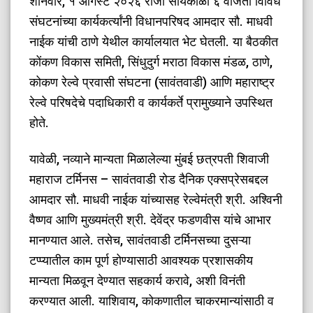
शनिवार, १ ऑगस्ट २०२६ रोजी सायंकाळी ६ वाजता विविध
संघटनांच्या कार्यकर्त्यांनी विधानपरिषद आमदार सौ. माधवी
नाईक यांची ठाणे येथील कार्यालयात भेट घेतली. या बैठकीत
कोंकण विकास समिती, सिंधुदुर्ग मराठा विकास मंडळ, ठाणे,
कोकण रेल्वे प्रवासी संघटना (सावंतवाडी) आणि महाराष्ट्र
रेल्वे परिषदेचे पदाधिकारी व कार्यकर्ते प्रामुख्याने उपस्थित
होते.
​यावेळी, नव्याने मान्यता मिळालेल्या मुंबई छत्रपती शिवाजी
महाराज टर्मिनस – सावंतवाडी रोड दैनिक एक्सप्रेसबद्दल
आमदार सौ. माधवी नाईक यांच्यासह रेल्वेमंत्री श्री. अश्विनी
वैष्णव आणि मुख्यमंत्री श्री. देवेंद्र फडणवीस यांचे आभार
मानण्यात आले. तसेच, सावंतवाडी टर्मिनसच्या दुसऱ्या
टप्प्यातील काम पूर्ण होण्यासाठी आवश्यक प्रशासकीय
मान्यता मिळवून देण्यात सहकार्य करावे, अशी विनंती
करण्यात आली. याशिवाय, कोकणातील चाकरमान्यांसाठी व