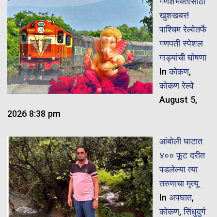
गणेशभक्तांसाठी
खुशखबर!
पाश्चिम रेल्वेतर्फे
गणपती स्पेशल
गाड्यांची घोषणा
In
कोकण
,
कोकण रेल्वे
August 5,
2026 8:38 pm
आंबोली घाटात
४०० फूट दरीत
पडलेल्या त्या
तरुणाचा मृत्यू
In
अपघात
,
कोकण
,
सिंधुदुर्ग