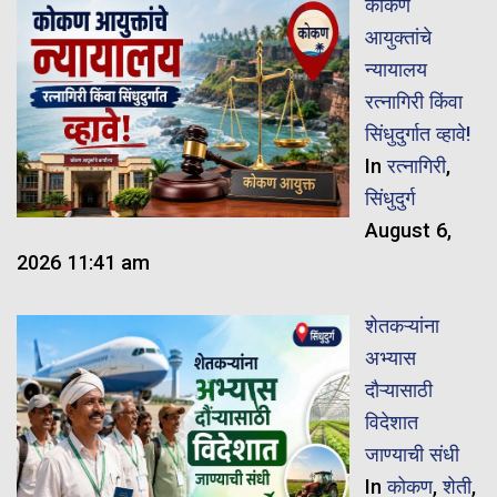
कोकण
आयुक्तांचे
न्यायालय
रत्नागिरी किंवा
सिंधुदुर्गात व्हावे!
In
रत्नागिरी
,
सिंधुदुर्ग
August 6,
2026 11:41 am
शेतकऱ्यांना
अभ्यास
दौऱ्यासाठी
विदेशात
जाण्याची संधी
In
कोकण
,
शेती
,