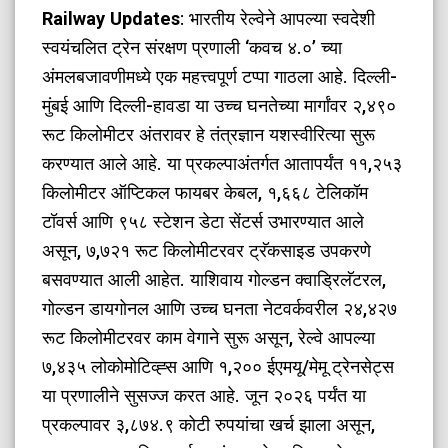
Railway Updates
: भारतीय रेल्वेने आपल्या स्वदेशी
स्वयंचलित ट्रेन संरक्षण प्रणाली ‘कवच ४.०’ च्या
अंमलबजावणीमध्ये एक महत्त्वपूर्ण टप्पा गाठला आहे. दिल्ली-
मुंबई आणि दिल्ली-हावडा या उच्च घनतेच्या मार्गांवर २,४९०
रूट किलोमीटर अंतरावर हे तंत्रज्ञान यशस्वीरित्या सुरू
करण्यात आले आहे. या प्रकल्पाअंतर्गत आतापर्यंत ११,२५३
किलोमीटर ऑप्टिकल फायबर केबल, १,६६८ टेलिकॉम
टॉवर्स आणि ९५८ स्टेशन डेटा सेंटर्स उभारण्यात आले
असून, ७,७२१ रूट किलोमीटरवर ट्रॅकसाइड उपकरणे
बसवण्यात आली आहेत. याशिवाय गोल्डन क्वाड्रिलॅटरल,
गोल्डन डायगोनल आणि उच्च घनता नेटवर्कवरील २४,४२७
रूट किलोमीटरवर काम वेगाने सुरू असून, रेल्वे आपल्या
७,४३५ लोकोमोटिव्ह्स आणि १,२०० ईएमयू/मेमू ट्रेनसेट्स
या प्रणालीने सुसज्ज करत आहे. जून २०२६ पर्यंत या
प्रकल्पावर ३,८७४.९ कोटी रुपयांचा खर्च झाला असून,