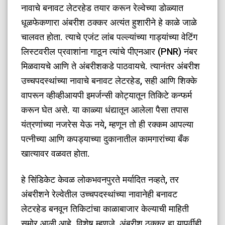
नावाचे बनावट लेटरहेड तयार करून रेल्वेच्या डोळ्यात
धूळफेकणारा अंबरीश ठक्कर अत्यंत हुशारीने हे काळे जाळे
चालवत होता. त्याचे एजंट लांब पल्ल्यांच्या गाड्यांच्या वेटिंग
लिस्टवरील प्रवाशांना गाठून त्यांचे पीएनआर (PNR) नंबर
मिळवायचे आणि ते अंबरीशकडे पाठवायचे. त्यानंतर अंबरीश
उच्चपदस्थांच्या नावाचे बनावट लेटरहेड, सही आणि शिक्के
वापरून व्हीव्हीआयपी इमर्जन्सी कोट्यातून तिकिटे कन्फर्म
करून घेत असे. या काळ्या धंद्यातून आलेला पैसा तपास
यंत्रणांच्या नजरेस येऊ नये, म्हणून तो ही रक्कम आपल्या
पत्नीच्या आणि कपड्याच्या दुकानातील कामगारांच्या बँक
खात्यावर वळवत होता.
​हे सिंडिकेट केवळ लोकभवनपुरते मर्यादित नव्हते, तर
अंबरीशने रेल्वेतील उच्चपदस्थांच्या नावानेही बनावट
लेटरहेड बनवून तिकिटांचा काळाबाजार केल्याची माहिती
समोर आली आहे. विशेष म्हणजे, अंबरीश ठक्कर हा यापूर्वीही