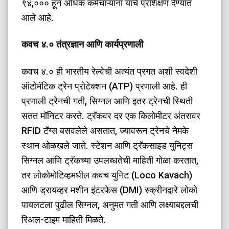
९४,००० हून अधिक कर्मचाऱ्यांना याचे प्रशिक्षण देण्यात
आले आहे.
​कवच ४.० तंत्रज्ञान आणि कार्यप्रणाली
​कवच ४.० ही भारतीय रेल्वेची अत्यंत प्रगत अशी स्वदेशी
ऑटोमॅटिक ट्रेन प्रोटेक्शन (ATP) प्रणाली आहे. ही
प्रणाली ट्रेनची गती, सिग्नल आणि इतर ट्रेनची स्थिती
सतत मॉनिटर करते. ट्रॅकवर दर एक किलोमीटर अंतरावर
RFID टॅग्स बसवलेले असतात, ज्यावरून ट्रेनचे नेमके
स्थान ओळखले जाते. स्टेशन आणि ट्रॅकसाइड युनिट्स
सिग्नल आणि ट्रॅकच्या उपलब्धतेची माहिती गोळा करतात,
तर लोकोमोटिव्हमधील कवच युनिट (Loco Kavach)
आणि ड्रायव्हर मशीन इंटरफेस (DMI) स्क्रीनद्वारे लोको
पायलटला पुढील सिग्नल, अनुमत गती आणि लक्ष्याबद्दलची
रिअल-टाइम माहिती मिळते.