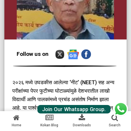
Follow us on
२०२६ मध्ये उघडकीस आलेल्या ‘नीट’ (NEET) सह अन्य
परीक्षांच्या पेपर फुटीच्या घोटाळ्यांमुळे देशभरातील लाखो
विद्यार्थी आणि पालकांमध्ये प्रचंड असंतोष निर्माण झाला
आहे. या पार्श्वभूमीवर, केंद्रीय शिक्षण मंत्री धर्मेंद्र प्रधान
Join Our Whatsapp Group.
यांनी आपल्या पदाचा त्वरित राजीनामा द्यावा आणि या संपूर्ण
प्रकरणाची सखोल चौकशी व्हावी, अशी जोरदार मागणी
Home
Kokan Blog
Downloads
Search