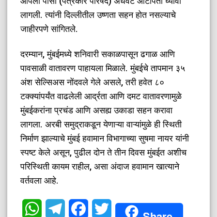
आपली पीसी (पत्रकार परिषद) अर्धवट आटोपती घ्यावी
लागली. त्यांनी दिल्लीतील उष्णता सहन होत नसल्याचे
जाहीरपणे सांगितले.
​दरम्यान, मुंबईमध्ये शनिवारी सकाळपासून ढगाळ आणि
पावसाळी वातावरण पाहायला मिळाले. मुंबईचे तापमान ३५
अंश सेल्सिअस नोंदवले गेले असले, तरी हवेत ८०
टक्क्यांपर्यंत वाढलेली आर्द्रता आणि दमट वातावरणामुळे
मुंबईकरांना प्रचंड आणि असह्य उकाडा सहन करावा
लागला. अरबी समुद्राकडून येणाऱ्या वाऱ्यांमुळे ही स्थिती
निर्माण झाल्याचे मुंबई हवामान विभागाच्या सुषमा नायर यांनी
स्पष्ट केले असून, पुढील दोन ते तीन दिवस मुंबईत अशीच
परिस्थिती कायम राहील, असा अंदाज हवामान खात्याने
वर्तवला आहे.
WhatsApp
Telegram
Facebook
Twitter
Share