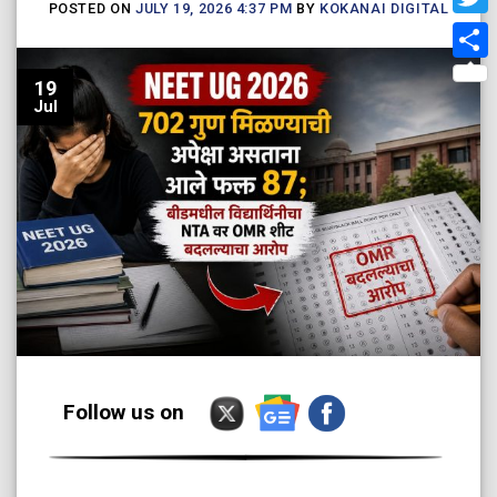
POSTED ON
JULY 19, 2026 4:37 PM
BY
KOKANAI DIGITAL
Twit
Shar
19
Jul
Follow us on