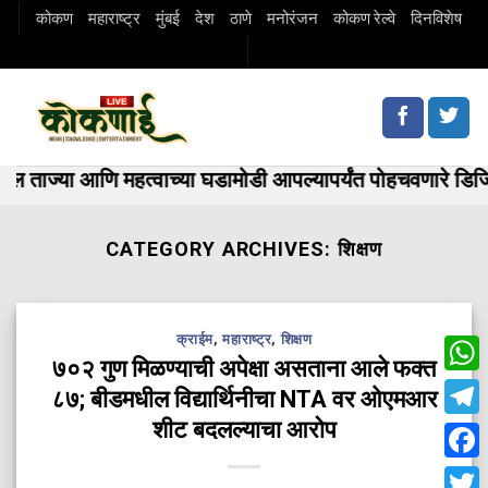
Skip
कोकण
महाराष्ट्र
मुंबई
देश
ठाणे
मनोरंजन
कोकण रेल्वे
दिनविशेष
to
content
ाज्या आणि महत्वाच्या घडामोडी आपल्यापर्यंत पोहचवणारे डि
CATEGORY ARCHIVES:
शिक्षण
क्राईम
,
महाराष्ट्र
,
शिक्षण
७०२ गुण मिळण्याची अपेक्षा असताना आले फक्त
Wha
८७; बीडमधील विद्यार्थिनीचा NTA वर ओएमआर
शीट बदलल्याचा आरोप
Tele
Fac