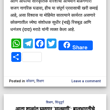
आणि आपल्या सांस्कृतिक वारशाचा अभिमान बाळगणारा
सजग नागरिक घडावा, हीच या संपूर्ण प्रवासाची खरी कमाई
आहे, असा विश्वास या मोहिमेत सातत्याने कार्यरत असणारे
कोकणातील ज्येष्ठ संशोधक सुधीर (भाई) रिसबूड आणि
धनंजय (दादा) मराठे यांनी व्यक्त केला आहे.
WhatsApp
Telegram
Facebook
Twitter
Share
Share
Posted in
कोकण
,
शिक्षण
Leave a comment
शिक्षण
,
सिंधुदुर्ग
आता शाळांत घुमणार ‘मालवणी’; बालभारतीचे