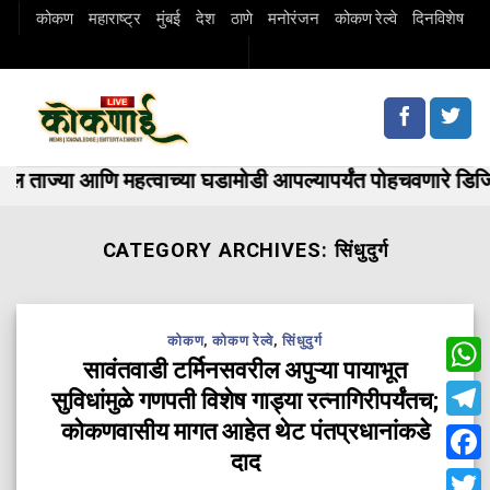
Skip
कोकण
महाराष्ट्र
मुंबई
देश
ठाणे
मनोरंजन
कोकण रेल्वे
दिनविशेष
to
content
ाज्या आणि महत्वाच्या घडामोडी आपल्यापर्यंत पोहचवणारे डिज
CATEGORY ARCHIVES:
सिंधुदुर्ग
कोकण
,
कोकण रेल्वे
,
सिंधुदुर्ग
सावंतवाडी टर्मिनसवरील अपुऱ्या पायाभूत
Wha
सुविधांमुळे गणपती विशेष गाड्या रत्नागिरीपर्यंतच;
कोकणवासीय मागत आहेत थेट पंतप्रधानांकडे
Tele
दाद
Fac