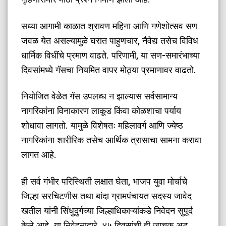
​सध्या आगामी काळात श्रावण महिना आणि गणेशोत्सव सण
जवळ येत असल्यामुळे घरात पाहुणचार, नैवेद्य तसेच विविध
धार्मिक विधींचे प्रमाण वाढते. परिणामी, या सण-समारंभाच्या
दिवसांमध्ये गॅसचा नियमित वापर मोठ्या प्रमाणावर वाढतो.
​नियोजित वेळेत गॅस उपलब्ध न झाल्यास सर्वसामान्य
नागरिकांना विनाकारण लाकूड किंवा कोळशाचा पर्याय
शोधावा लागतो. यामुळे विशेषतः महिलावर्ग आणि ज्येष्ठ
नागरिकांना शारीरिक तसेच आर्थिक त्रासाचा सामना करावा
लागत आहे.
​ही सर्व गंभीर परिस्थिती लक्षात घेता, भाजप युवा मोर्चाचे
जिल्हा सरचिटणीस तथा बांदा ग्रामपंचायत सदस्य जावेद
खतील यांनी सिंधुदुर्गच्या जिल्हाधिकाऱ्यांकडे निवेदन सुपूर्द
केले आहे. या निवेदनाद्वारे, ४५ दिवसांची ही जाचक अट