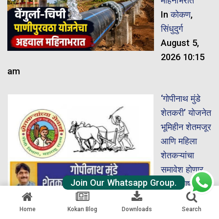
महिनाभरात
In
कोकण
,
सिंधुदुर्ग
August 5,
2026 10:15
am
‘गोपीनाथ मुंडे
शेतकरी’ योजनेत
भूमिहीन शेतमजूर
आणि महिला
शेतकऱ्यांचा
समावेश होणार
Join Our Whatsapp Group.
In
महाराष्ट्र
August 5,
Home
Kokan Blog
Downloads
Search
2026 9:39 am