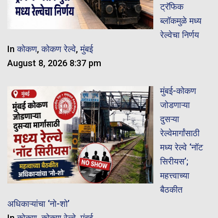
ट्रॅफिक
ब्लॉकमुळे मध्य
रेल्वेचा निर्णय
In
कोकण
,
कोकण रेल्वे
,
मुंबई
August 8, 2026 8:37 pm
मुंबई-कोकण
जोडणाऱ्या
दुसऱ्या
रेल्वेमार्गांसाठी
मध्य रेल्वे ‘नॉट
सिरीयस’;
महत्त्वाच्या
बैठकीत
अधिकाऱ्यांचा ‘नो-शो’
In
कोकण
,
कोकण रेल्वे
,
मुंबई