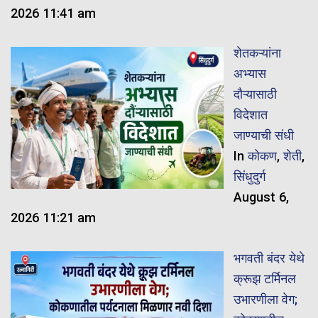
2026 11:41 am
शेतकऱ्यांना
अभ्यास
दौऱ्यासाठी
विदेशात
जाण्याची संधी
In
कोकण
,
शेती
,
सिंधुदुर्ग
August 6,
2026 11:21 am
भगवती बंदर येथे
क्रूझ टर्मिनल
उभारणीला वेग;