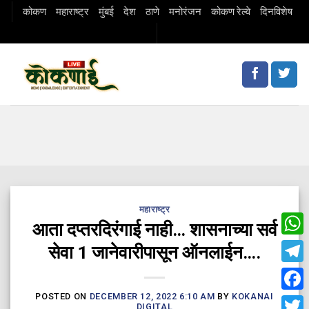
Skip
कोकण
महाराष्ट्र
मुंबई
देश
ठाणे
मनोरंजन
कोकण रेल्वे
दिनविशेष
to
content
महाराष्ट्र
आता दप्तरदिरंगाई नाही… शासनाच्या सर्व
Wha
सेवा 1 जानेवारीपासून ऑनलाईन….
Tele
POSTED ON
DECEMBER 12, 2022 6:10 AM
BY
KOKANAI
Fac
DIGITAL