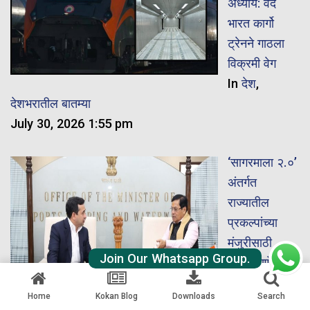
अध्याय: वंदे
भारत कार्गो
ट्रेनने गाठला
विक्रमी वेग
In
देश
,
देशभरातील बातम्या
July 30, 2026 1:55 pm
‘सागरमाला २.०’
अंतर्गत
राज्यातील
प्रकल्पांच्या
मंजुरीसाठी
Join Our Whatsapp Group.
नितेश राणे यांचा
केंद्राकडे
Home
Kokan Blog
Downloads
Search
पाठपुरावा