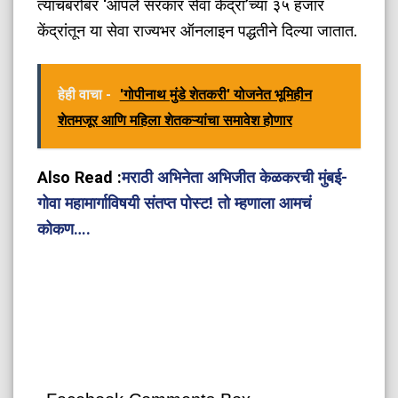
त्याचबरोबर ‘आपले सरकार सेवा केंद्रा’च्या ३५ हजार
केंद्रांतून या सेवा राज्यभर ऑनलाइन पद्धतीने दिल्या जातात.
हेही वाचा -
'गोपीनाथ मुंडे शेतकरी' योजनेत भूमिहीन
शेतमजूर आणि महिला शेतकऱ्यांचा समावेश होणार
Also Read :
मराठी अभिनेता अभिजीत केळकरची मुंबई-
गोवा महामार्गाविषयी संतप्त पोस्ट! तो म्हणाला आमचं
कोकण….