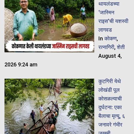
थायलंडच्या
‘जास्मिन
राइस’ची यशस्वी
लागवड
In
कोकण
,
रत्नागिरी
,
शेती
August 4,
2026 9:24 am
कुटगिरी येथे
लोखंडी पूल
कोसळल्याची
दुर्घटना: एका
बैलाचा मृत्यू, ६
जनावरे गंभीर
जखमी