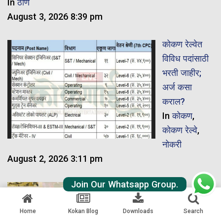
In
ठाणे
August 3, 2026 8:39 pm
कोकण रेल्वेत
विविध पदांसाठी
भरती जाहीर;
अर्ज कसा
कराल?
In
कोकण
,
कोकण रेल्वे
,
नोकरी
August 2, 2026 3:11 pm
Join Our Whatsapp Group.
कोकण
रेल्वेसंबंधी विविध
Home
Kokan Blog
Downloads
Search
मागण्यांसाठी