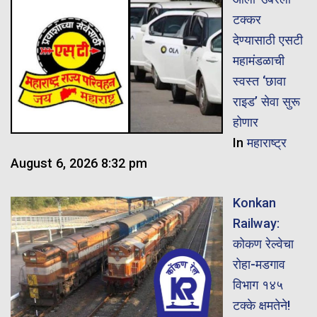
टक्कर
देण्यासाठी एसटी
महामंडळाची
स्वस्त ‘छावा
राइड’ सेवा सुरू
होणार
In
महाराष्ट्र
August 6, 2026 8:32 pm
Konkan
Railway:
कोकण रेल्वेचा
रोहा-मडगाव
विभाग १४५
टक्के क्षमतेने!