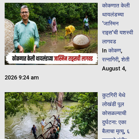
कोकणात केली
थायलंडच्या
‘जास्मिन
राइस’ची यशस्वी
लागवड
In
कोकण
,
रत्नागिरी
,
शेती
August 4,
2026 9:24 am
कुटगिरी येथे
लोखंडी पूल
कोसळल्याची
दुर्घटना: एका
बैलाचा मृत्यू, ६