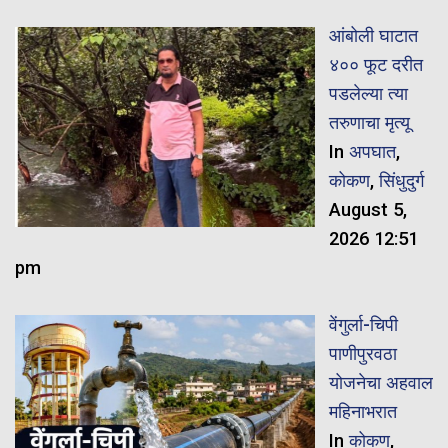
आंबोली घाटात
४०० फूट दरीत
पडलेल्या त्या
तरुणाचा मृत्यू
In
अपघात
,
कोकण
,
सिंधुदुर्ग
August 5,
2026 12:51
pm
वेंगुर्ला-चिपी
पाणीपुरवठा
योजनेचा अहवाल
महिनाभरात
In
कोकण
,