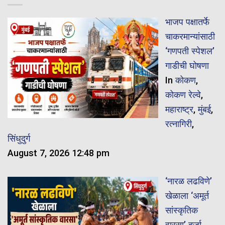
भाजप पक्षातर्फे
चाकरमान्यांसाठी
‘गणपती स्पेशल’
गाडीची घोषणा
In
कोकण
,
कोकण रेल्वे
,
महाराष्ट्र
,
मुंबई
,
रत्नागिरी
,
सिंधुदुर्ग
August 7, 2026 12:48 pm
‘नारळ लढविणे’
खेळाला ‘अमूर्त
सांस्कृतिक
वारसा’ दर्जा