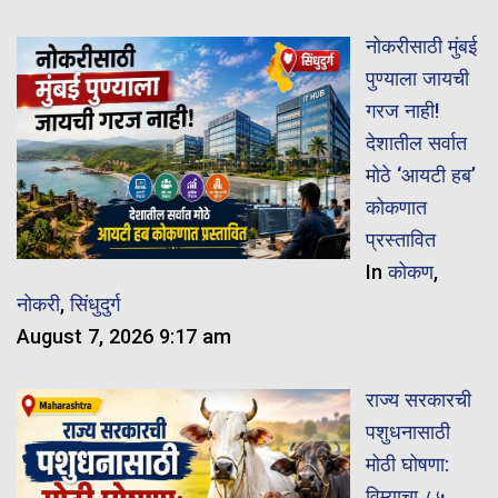
नोकरीसाठी मुंबई
पुण्याला जायची
गरज नाही!
देशातील सर्वात
मोठे ‘आयटी हब’
कोकणात
प्रस्तावित
In
कोकण
,
नोकरी
,
सिंधुदुर्ग
August 7, 2026 9:17 am
राज्य सरकारची
पशुधनासाठी
मोठी घोषणा:
विम्याचा ८५