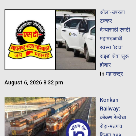
ओला-उबरला
टक्कर
देण्यासाठी एसटी
महामंडळाची
स्वस्त ‘छावा
राइड’ सेवा सुरू
होणार
In
महाराष्ट्र
August 6, 2026 8:32 pm
Konkan
Railway:
कोकण रेल्वेचा
रोहा-मडगाव
विभाग १४५