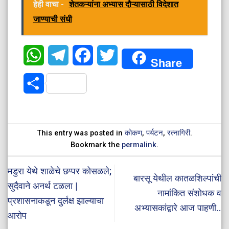
हेही वाचा -
शेतकऱ्यांना अभ्यास दौऱ्यासाठी विदेशात
जाण्याची संधी
WhatsApp
Telegram
Facebook
Twitter
Share
Share
This entry was posted in
कोकण
,
पर्यटन
,
रत्नागिरी
.
Bookmark the
permalink
.
मडुरा येथे शाळेचे छप्पर कोसळले;
बारसू येथील कातळशिल्पांची
सुदैवाने अनर्थ टळला |
नामांकित संशोधक व
प्रशासनाकडून दुर्लक्ष झाल्याचा
अभ्यासकांद्वारे आज पाहणी..
आरोप