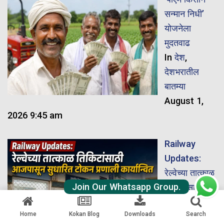
सन्मान निधी’
योजनेला
मुदतवाढ
In
देश
,
देशभरातील
बातम्या
August 1,
2026 9:45 am
Railway
Updates:
रेल्वेच्या तात्काळ
Join Our Whatsapp Group.
तिकिटांसाठी
आजपासून
Home
Kokan Blog
Downloads
Search
सुधारित टोकन