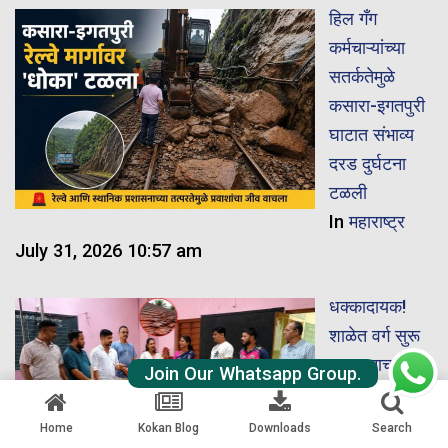
हिल गँग
कर्मचाऱ्यांच्या
सतर्कतेमुळे
कसारा-इगतपुरी
घाटात संभाव्य
दरड दुर्घटना
टळली
In
महाराष्ट्र
July 31, 2026 10:57 am
धक्कादायक!
शाळेत वर्ग सुरू
असतानाच
Join Our Whatsapp Group.
छतावरील कौले
कोसळली
Home
Kokan Blog
Downloads
Search