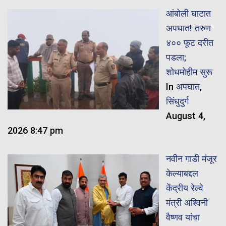
आंबोली घाटात
अपघात! तरुण
४०० फूट दरीत
पडला;
शोधमोहीम सुरू
In
अपघात
,
सिंधुदुर्ग
August 4,
2026 8:47 pm
नवीन गाडी मंजूर
केल्याबद्दल
केंद्रीय रेल्वे
मंत्री अश्विनी
वैष्णव यांचा