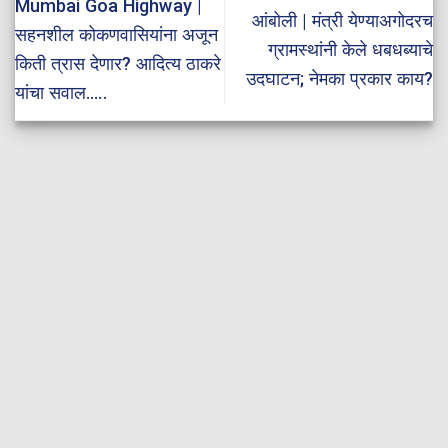
Mumbai Goa Highway |
आंबोली | मंत्री येण्याअगोदरच
सहनशील कोकणवासियांना अजून
ग्रामस्थांनी केले धबधब्याचे
किती त्रास देणार? आदित्य ठाकरे
उदघाटन; नेमका प्रकार काय?
यांचा सवाल…..