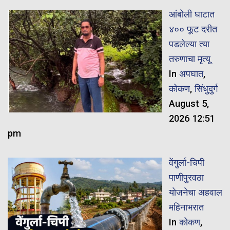
आंबोली घाटात
४०० फूट दरीत
पडलेल्या त्या
तरुणाचा मृत्यू
In
अपघात
,
कोकण
,
सिंधुदुर्ग
August 5,
2026 12:51
pm
वेंगुर्ला-चिपी
पाणीपुरवठा
योजनेचा अहवाल
महिनाभरात
In
कोकण
,