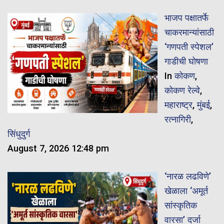
भाजप पक्षातर्फे
चाकरमान्यांसाठी
‘गणपती स्पेशल’
गाडीची घोषणा
In
कोकण
,
कोकण रेल्वे
,
महाराष्ट्र
,
मुंबई
,
रत्नागिरी
,
सिंधुदुर्ग
August 7, 2026 12:48 pm
‘नारळ लढविणे’
खेळाला ‘अमूर्त
सांस्कृतिक
वारसा’ दर्जा