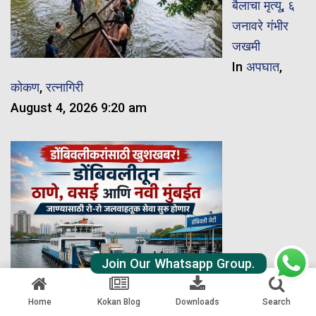
बैलाचा मृत्यू, ६
जनावरे गंभीर
जखमी
In
अपघात
,
कोकण
,
रत्नागिरी
August 4, 2026 9:20 am
Join Our Whatsapp Group.
डोंबिवलीकरांसाठी खुशखबर! डोंबिवलीतून ठाणे, वसई आणि नवी
Home
Kokan Blog
Downloads
Search