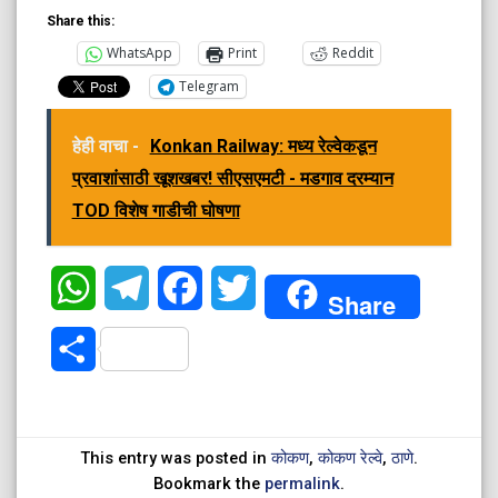
Share this:
WhatsApp
Print
Reddit
Telegram
हेही वाचा -
Konkan Railway: मध्य रेल्वेकडून
प्रवाशांसाठी खूशखबर! सीएसएमटी - मडगाव दरम्यान
TOD विशेष गाडीची घोषणा
WhatsApp
Telegram
Facebook
Twitter
Share
Share
This entry was posted in
कोकण
,
कोकण रेल्वे
,
ठाणे
.
Bookmark the
permalink
.