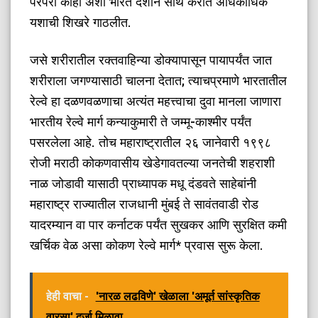
परंपरा काही अंशी भारत देशाने साथ करीत अधिकाधिक
यशाची शिखरे गाठलीत.
जसे शरीरातील रक्तवाहिन्या डोक्यापासून पायापर्यंत जात
शरीराला जगण्यासाठी चालना देतात; त्याचप्रमाणे भारतातील
रेल्वे हा दळणवळणाचा अत्यंत महत्त्वाचा दुवा मानला जाणारा
भारतीय रेल्वे मार्ग कन्याकुमारी ते जम्मू-काश्मीर पर्यंत
पसरलेला आहे. तोच महाराष्ट्रातील २६ जानेवारी १९९८
रोजी मराठी कोकणवासीय खेडेगावतल्या जनतेची शहराशी
नाळ जोडावी यासाठी प्राध्यापक मधू दंडवते साहेबांनी
महाराष्ट्र राज्यातील राजधानी मुंबई ते सावंतवाडी रोड
यादरम्यान वा पार कर्नाटक पर्यंत सुखकर आणि सुरक्षित कमी
खर्चिक वेळ असा कोकण रेल्वे मार्ग* प्रवास सुरू केला.
हेही वाचा -
'नारळ लढविणे' खेळाला 'अमूर्त सांस्कृतिक
वारसा' दर्जा मिळावा