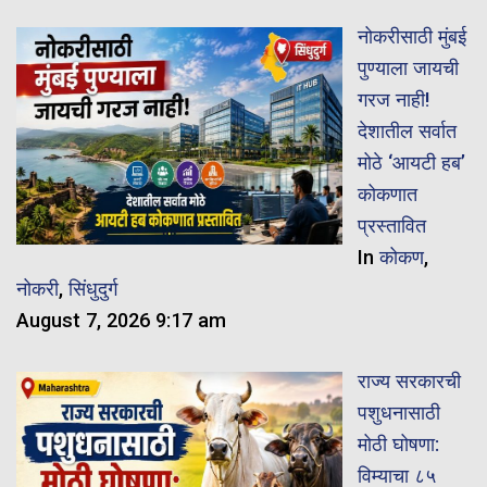
नोकरीसाठी मुंबई
पुण्याला जायची
गरज नाही!
देशातील सर्वात
मोठे ‘आयटी हब’
कोकणात
प्रस्तावित
In
कोकण
,
नोकरी
,
सिंधुदुर्ग
August 7, 2026 9:17 am
राज्य सरकारची
पशुधनासाठी
मोठी घोषणा:
विम्याचा ८५