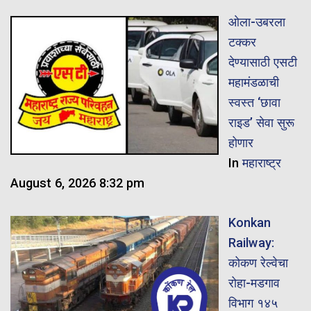
ओला-उबरला
टक्कर
देण्यासाठी एसटी
महामंडळाची
स्वस्त ‘छावा
राइड’ सेवा सुरू
होणार
In
महाराष्ट्र
August 6, 2026 8:32 pm
Konkan
Railway:
कोकण रेल्वेचा
रोहा-मडगाव
विभाग १४५