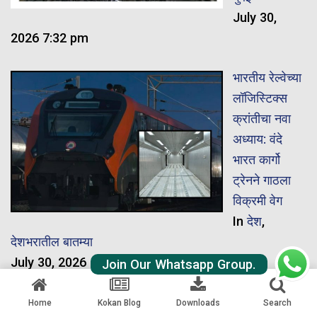
July 30,
2026 7:32 pm
भारतीय रेल्वेच्या
लॉजिस्टिक्स
क्रांतीचा नवा
अध्याय: वंदे
भारत कार्गो
ट्रेनने गाठला
विक्रमी वेग
In
देश
,
देशभरातील बातम्या
July 30, 2026 1:55 pm
Join Our Whatsapp Group.
‘सागरमाला २.०’
Home
Kokan Blog
Downloads
Search