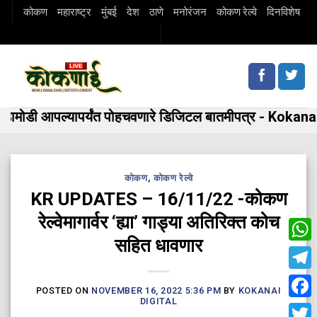
Skip
कोकण
महाराष्ट्र
मुंबई
देश
ठाणे
मनोरंजन
कोकण रेल्वे
दिनविशेष
to
content
मोडी आपल्यापर्यंत पोहचवणारे डिजिटल बातमीपत्र - Kokanai 
कोकण
,
कोकण रेल्वे
KR UPDATES – 16/11/22 -कोकण
रेल्वेमागार्वर ‘ह्या’ गाड्या अतिरिक्त कोच
सहित धावणार
Wha
Tele
POSTED ON
NOVEMBER 16, 2022 5:36 PM
BY
KOKANAI
DIGITAL
Fac