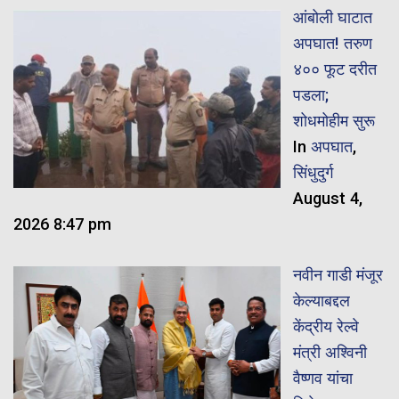
आंबोली घाटात
अपघात! तरुण
४०० फूट दरीत
पडला;
शोधमोहीम सुरू
In
अपघात
,
सिंधुदुर्ग
August 4,
2026 8:47 pm
नवीन गाडी मंजूर
केल्याबद्दल
केंद्रीय रेल्वे
मंत्री अश्विनी
वैष्णव यांचा