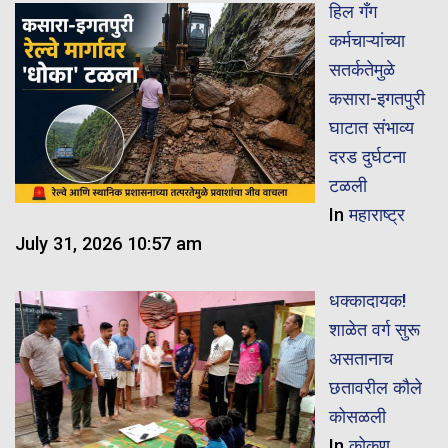
हिल गँग
कर्मचाऱ्यांच्या
सतर्कतेमुळे
कसारा-इगतपुरी
घाटात संभाव्य
दरड दुर्घटना
टळली
In
महाराष्ट्र
July 31, 2026 10:57 am
धक्कादायक!
शाळेत वर्ग सुरू
असतानाच
छतावरील कौले
कोसळली
In
कोकण
,