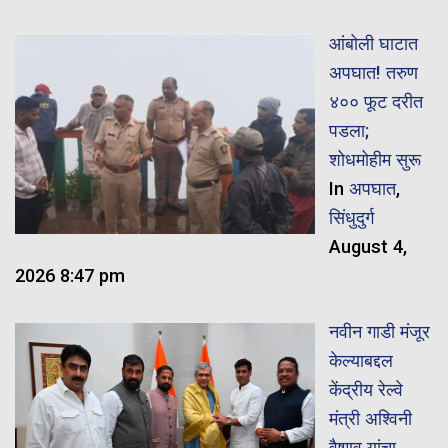
आंबोली घाटात
अपघात! तरुण
४०० फूट दरीत
पडला;
शोधमोहीम सुरू
In
अपघात
,
सिंधुदुर्ग
August 4,
2026 8:47 pm
नवीन गाडी मंजूर
केल्याबद्दल
केंद्रीय रेल्वे
मंत्री अश्विनी
वैष्णव यांचा