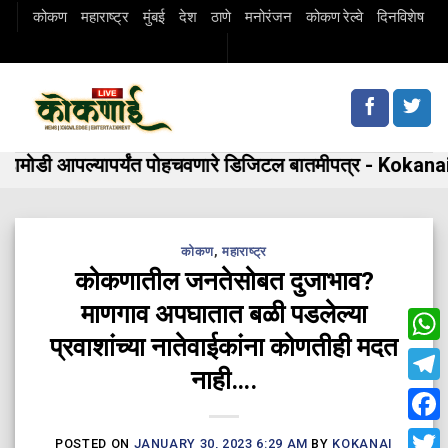
Skip
कोकण
महाराष्ट्र
मुंबई
देश
ठाणे
मनोरंजन
कोकण रेल्वे
दिनविशेष
to
content
मोडी आपल्यापर्यंत पोहचवणारे डिजिटल बातमीपत्र - Kokanai 
कोकण
,
महाराष्ट्र
कोकणातील जनतेसोबत दुजाभाव?
माणगाव अपघातात बळी पडलेल्या
प्रवाशांच्या नातेवाईकांना कोणतीही मदत
Wha
नाही….
Tele
Fac
POSTED ON
JANUARY 30, 2023 6:29 AM
BY
KOKANAI