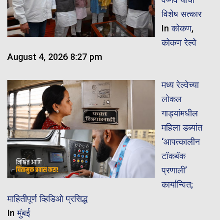
विशेष सत्कार
In
कोकण
,
कोकण रेल्वे
August 4, 2026 8:27 pm
मध्य रेल्वेच्या
लोकल
गाड्यांमधील
महिला डब्यांत
‘आपत्कालीन
टॉकबॅक
प्रणाली’
कार्यान्वित;
माहितीपूर्ण व्हिडिओ प्रसिद्ध
In
मुंबई