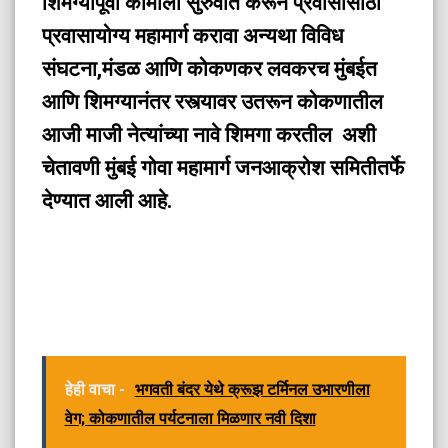
शिमग्यापूर्वी कामाला सुरुवात करून प्रवासासाठी
प्रवासायोग्य महामार्ग करावा अन्यथा विविध
संघटना,मंडळ आणि कोकणकर लवकरच मुंबईत
आणि शिमग्यानंतर रस्त्यावर उतरून कोकणातील
आजी माजी नेत्यांच्या नावे शिमगा करतील अशी
चेतावणी मुंबई गोवा महामार्ग जनआक्रोश समितीतर्फे
देण्यात आली आहे.
हेही वाचा -
भगवती बंदर येथे क्रूझ टर्मिनल उभारणीला
वेग; कोकणातील पर्यटनाला मिळणार नवी दिशा