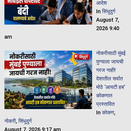
आदेश
In
सिंधुदुर्ग
August 7,
2026 9:40
am
नोकरीसाठी मुंबई
पुण्याला जायची
गरज नाही!
देशातील सर्वात
मोठे ‘आयटी हब’
कोकणात
प्रस्तावित
In
कोकण
,
नोकरी
,
सिंधुदुर्ग
August 7, 2026 9:17 am