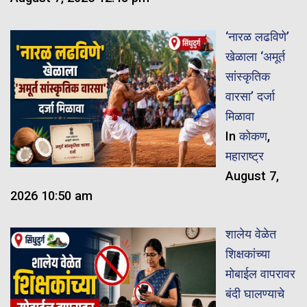
‘नारळ लढविणे’
खेळाला ‘अमूर्त
सांस्कृतिक
वारसा’ दर्जा
मिळावा
In
कोकण
,
महाराष्ट्र
August 7,
2026 10:50 am
शालेय वेळेत
शिक्षकांच्या
मोबाईल वापरावर
बंदी घालण्याचे