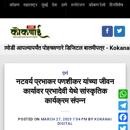
Skip
कोकण
महाराष्ट्र
मुंबई
देश
ठाणे
मनोरंजन
कोकण रेल्वे
दिनविशेष
to
content
मोडी आपल्यापर्यंत पोहचवणारे डिजिटल बातमीपत्र - Kokanai 
मुंबई
नटवर्य प्रभाकर पणशीकर यांच्या जीवन
कार्यावर प्रभादेवी येथे सांस्कृतिक
कार्यक्रम संपन्न
Wha
Tele
POSTED ON
MARCH 27, 2023 7:04 PM
BY
KOKANAI
DIGITAL
Fac