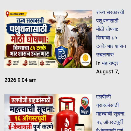
राज्य सरकारची
पशुधनासाठी
मोठी घोषणा:
विम्याचा ८५
टक्के भार शासन
उचलणार!
In
महाराष्ट्र
August 7,
2026 9:04 am
एलपीजी
ग्राहकांसाठी
महत्त्वाची सूचना:
१६ ऑगस्टपूर्वी
ई-केवायसी पूर्ण