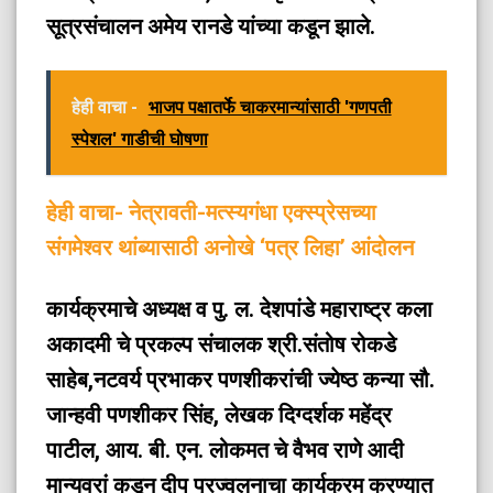
सूत्रसंचालन अमेय रानडे यांच्या कडून झाले.
हेही वाचा -
भाजप पक्षातर्फे चाकरमान्यांसाठी 'गणपती
स्पेशल' गाडीची घोषणा
हेही वाचा-
नेत्रावती-मत्स्यगंधा एक्स्प्रेसच्या
संगमेश्वर थांब्यासाठी अनोखे ‘पत्र लिहा’ आंदोलन
कार्यक्रमाचे अध्यक्ष व पु. ल. देशपांडे महाराष्ट्र कला
अकादमी चे प्रकल्प संचालक श्री.संतोष रोकडे
साहेब,नटवर्य प्रभाकर पणशीकरांची ज्येष्ठ कन्या सौ.
जान्हवी पणशीकर सिंह, लेखक दिग्दर्शक महेंद्र
पाटील, आय. बी. एन. लोकमत चे वैभव राणे आदी
मान्यवरां कडून दीप प्रज्वलनाचा कार्यक्रम करण्यात