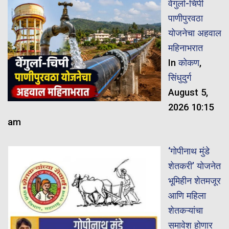
वेंगुर्ला-चिपी
पाणीपुरवठा
योजनेचा अहवाल
महिनाभरात
In
कोकण
,
सिंधुदुर्ग
August 5,
2026 10:15
am
‘गोपीनाथ मुंडे
शेतकरी’ योजनेत
भूमिहीन शेतमजूर
आणि महिला
शेतकऱ्यांचा
समावेश होणार