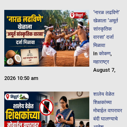
‘नारळ लढविणे’
खेळाला ‘अमूर्त
सांस्कृतिक
वारसा’ दर्जा
मिळावा
In
कोकण
,
महाराष्ट्र
August 7,
2026 10:50 am
शालेय वेळेत
शिक्षकांच्या
मोबाईल वापरावर
बंदी घालण्याचे
आदेश