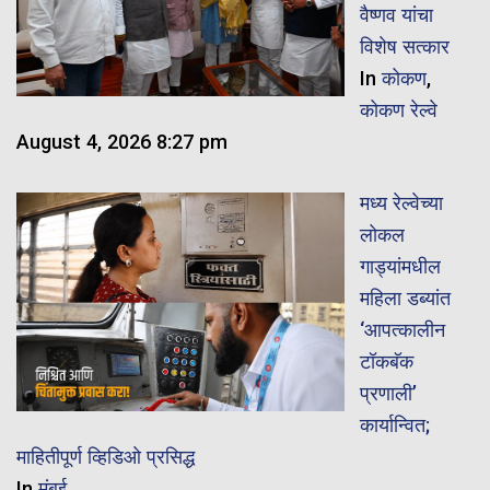
वैष्णव यांचा
विशेष सत्कार
In
कोकण
,
कोकण रेल्वे
August 4, 2026 8:27 pm
मध्य रेल्वेच्या
लोकल
गाड्यांमधील
महिला डब्यांत
‘आपत्कालीन
टॉकबॅक
प्रणाली’
कार्यान्वित;
माहितीपूर्ण व्हिडिओ प्रसिद्ध
In
मुंबई