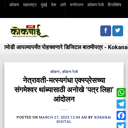
Skip
कोकण
महाराष्ट्र
मुंबई
देश
ठाणे
मनोरंजन
कोकण रेल्वे
दिनविशेष
to
content
ामोडी आपल्यापर्यंत पोहचवणारे डिजिटल बातमीपत्र - Kokanai
कोकण
,
कोकण रेल्वे
नेत्रावती-मत्स्यगंधा एक्स्प्रेसच्या
संगमेश्वर थांब्यासाठी अनोखे ‘पत्र लिहा’
आंदोलन
Wha
Tele
POSTED ON
MARCH 27, 2023 12:04 AM
BY
KOKANAI
DIGITAL
Fac