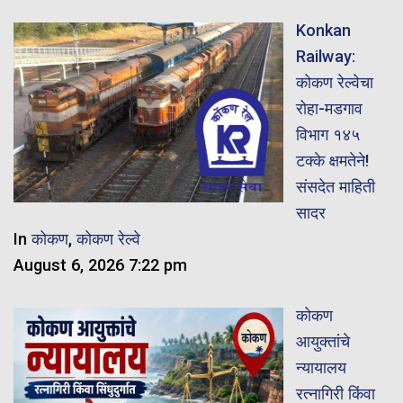
Konkan
Railway:
कोकण रेल्वेचा
रोहा-मडगाव
विभाग १४५
टक्के क्षमतेने!
संसदेत माहिती
सादर
In
कोकण
,
कोकण रेल्वे
August 6, 2026 7:22 pm
कोकण
आयुक्तांचे
न्यायालय
रत्नागिरी किंवा