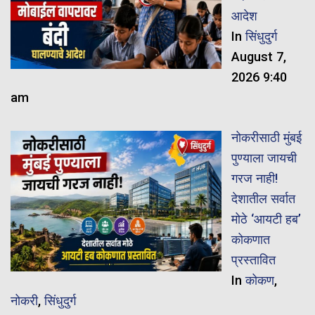
आदेश
In
सिंधुदुर्ग
August 7,
2026 9:40
am
नोकरीसाठी मुंबई
पुण्याला जायची
गरज नाही!
देशातील सर्वात
मोठे ‘आयटी हब’
कोकणात
प्रस्तावित
In
कोकण
,
नोकरी
,
सिंधुदुर्ग