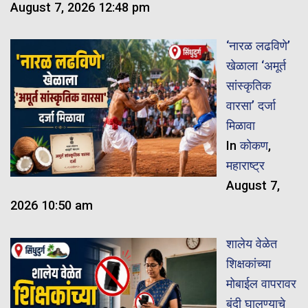
August 7, 2026 12:48 pm
‘नारळ लढविणे’
खेळाला ‘अमूर्त
सांस्कृतिक
वारसा’ दर्जा
मिळावा
In
कोकण
,
महाराष्ट्र
August 7,
2026 10:50 am
शालेय वेळेत
शिक्षकांच्या
मोबाईल वापरावर
बंदी घालण्याचे