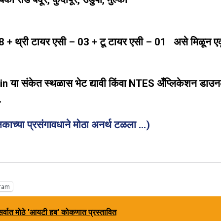
 + थ्री टायर एसी – 03 + टू टायर एसी – 01 असे मिळून ए
 या संकेत स्थळास भेट द्यावी किंवा NTES अँप्लिकेशन डाउ
.
च्या प्रसंगावधाने मोठा अनर्थ टळला …)
ram
सर्वात मोठे 'आयटी हब' कोकणात प्रस्तावित