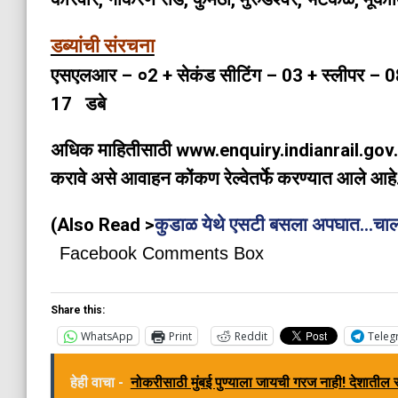
डब्यांची संरचना
एसएलआर – ०2 + सेकंड सीटिंग – 03 + स्लीपर – 08
17 डबे
अधिक माहितीसाठी www.enquiry.indianrail.gov.in
करावे असे आवाहन कोंकण रेल्वेतर्फे करण्यात आले आहे
(Also Read >
कुडाळ येथे एसटी बसला अपघात…चालका
Facebook Comments Box
Share this:
WhatsApp
Print
Reddit
Teleg
हेही वाचा -
नोकरीसाठी मुंबई पुण्याला जायची गरज नाही! देशातील 