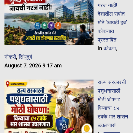
गरज नाही!
देशातील सर्वात
मोठे ‘आयटी हब’
कोकणात
प्रस्तावित
In
कोकण
,
नोकरी
,
सिंधुदुर्ग
August 7, 2026 9:17 am
राज्य सरकारची
पशुधनासाठी
मोठी घोषणा:
विम्याचा ८५
टक्के भार शासन
उचलणार!