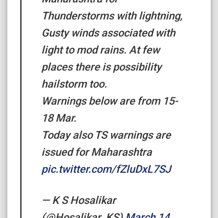
Thunderstorms with lightning,
Gusty winds associated with
light to mod rains. At few
places there is possibility
hailstorm too.
Warnings below are from 15-
18 Mar.
Today also TS warnings are
issued for Maharashtra
pic.twitter.com/fZluDxL7SJ
— K S Hosalikar
(@Hosalikar_KS)
March 14,