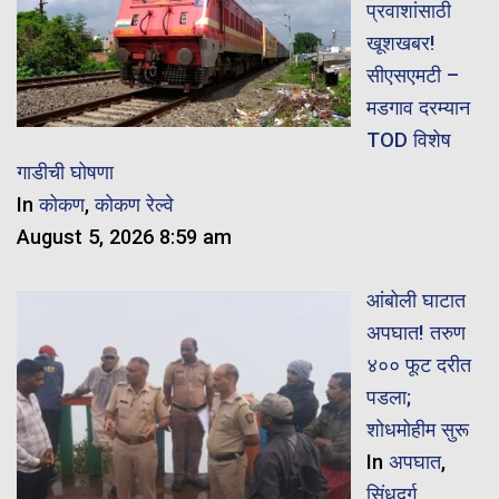
प्रवाशांसाठी
खूशखबर!
सीएसएमटी –
मडगाव दरम्यान
TOD विशेष
गाडीची घोषणा
In
कोकण
,
कोकण रेल्वे
August 5, 2026 8:59 am
आंबोली घाटात
अपघात! तरुण
४०० फूट दरीत
पडला;
शोधमोहीम सुरू
In
अपघात
,
सिंधुदुर्ग