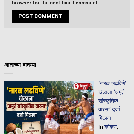
browser for the next time I comment.
आताच्या बातम्या
‘नारळ लढविणे’
खेळाला ‘अमूर्त
सांस्कृतिक
वारसा’ दर्जा
मिळावा
In
कोकण
,