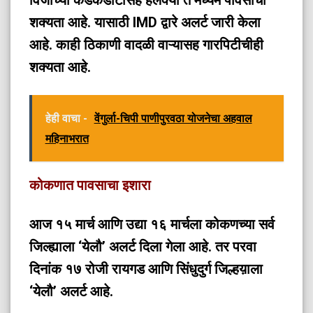
विजांच्या कडकडाटासह हलक्या ते मध्यम पावसाची
शक्यता आहे. यासाठी IMD द्वारे अलर्ट जारी केला
आहे. काही ठिकाणी वादळी वाऱ्यासह गारपिटीचीही
शक्यता आहे.
हेही वाचा -
वेंगुर्ला-चिपी पाणीपुरवठा योजनेचा अहवाल
महिनाभरात
कोकणात पावसाचा इशारा
आज १५ मार्च आणि उद्या १६ मार्चला कोकणच्या सर्व
जिल्ह्याला ‘येलौ’ अलर्ट दिला गेला आहे. तर परवा
दिनांक १७ रोजी रायगड आणि सिंधुदुर्ग जिल्हय़ाला
‘येलौ’ अलर्ट आहे.