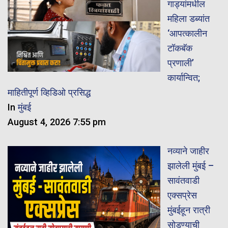
गाड्यांमधील
महिला डब्यांत
‘आपत्कालीन
टॉकबॅक
प्रणाली’
कार्यान्वित;
माहितीपूर्ण व्हिडिओ प्रसिद्ध
In
मुंबई
August 4, 2026 7:55 pm
नव्याने जाहीर
झालेली मुंबई –
सावंतवाडी
एक्सप्रेस
मुंबईहून रात्री
सोडण्याची