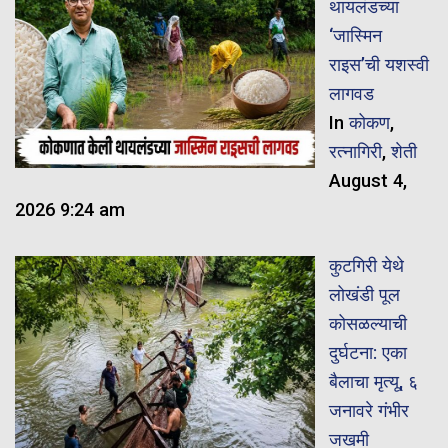
थायलंडच्या
‘जास्मिन
राइस’ची यशस्वी
लागवड
In
कोकण
,
रत्नागिरी
,
शेती
August 4,
2026 9:24 am
कुटगिरी येथे
लोखंडी पूल
कोसळल्याची
दुर्घटना: एका
बैलाचा मृत्यू, ६
जनावरे गंभीर
जखमी