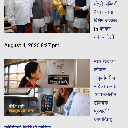
मंत्री अश्विनी
वैष्णव यांचा
विशेष सत्कार
In
कोकण
,
कोकण रेल्वे
August 4, 2026 8:27 pm
मध्य रेल्वेच्या
लोकल
गाड्यांमधील
महिला डब्यांत
‘आपत्कालीन
टॉकबॅक
प्रणाली’
कार्यान्वित;
माहितीपूर्ण व्हिडिओ प्रसिद्ध