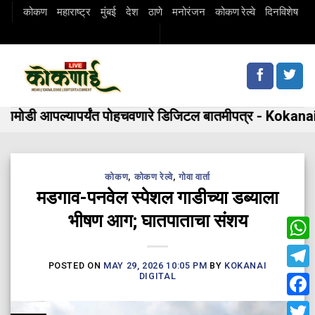
Skip
कोकण
महाराष्ट्र
मुंबई
देश
ठाणे
मनोरंजन
कोकण रेल्वे
दिनविशेष
to
content
मोडी आपल्यापर्यंत पोहचवणारे डिजिटल बातमीपत्र - Kokanai 
कोकण
,
कोकण रेल्वे
,
गोवा वार्ता
मडगाव-पनवेल स्पेशल गाडीच्या डब्याला
भीषण आग; घातपाताचा संशय
Wha
POSTED ON
MAY 29, 2026 10:05 PM
BY
KOKANAI
Tele
DIGITAL
Fac