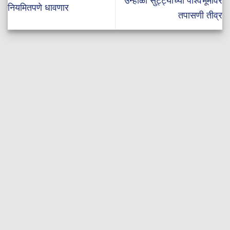
उन्हाळी सुट्ट्यांच्या पार्श्वभूमीवर
नियमितपणे धावणार
तपासणी तीव्र