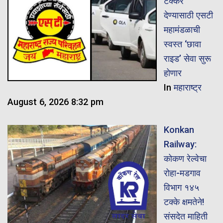
टक्कर
देण्यासाठी एसटी
महामंडळाची
स्वस्त ‘छावा
राइड’ सेवा सुरू
होणार
In
महाराष्ट्र
August 6, 2026 8:32 pm
Konkan
Railway:
कोकण रेल्वेचा
रोहा-मडगाव
विभाग १४५
टक्के क्षमतेने!
संसदेत माहिती