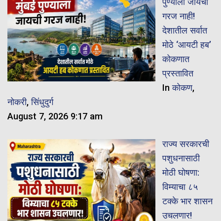
पुण्याला जायची
गरज नाही!
देशातील सर्वात
मोठे ‘आयटी हब’
कोकणात
प्रस्तावित
In
कोकण
,
नोकरी
,
सिंधुदुर्ग
August 7, 2026 9:17 am
राज्य सरकारची
पशुधनासाठी
मोठी घोषणा:
विम्याचा ८५
टक्के भार शासन
उचलणार!