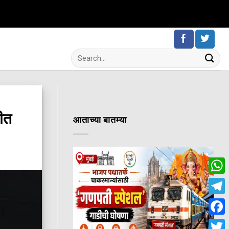
ळीत
आताच्या बातम्या
Wha
Tele
Fac