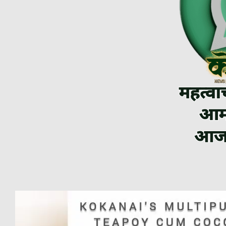
Video
Player