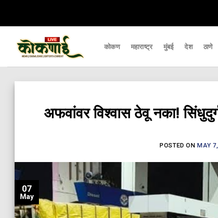
Skip
पल्यापर्यंत पोहचवणारे डिजिटल बातमीपत्र - Kokanai Live News
कोकणातील ताज्या आण
to
content
कोकण
महाराष्ट्र
मुंबई
देश
ठाणे
अफवांवर विश्वास ठेवू नका! सिंधुदु
POSTED ON
MAY 7,
07
May