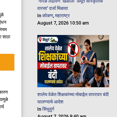
‘नारळ लढविणे’ खेळाला ‘अमूर्त सांस्कृतिक
वारसा’ दर्जा मिळावा
ुळे
In
कोकण
,
महाराष्ट्र
इंधन
August 7, 2026 10:50 am
ोलियम
ा साठा
ाकारण
शालेय वेळेत शिक्षकांच्या मोबाईल वापरावर बंदी
ामुळे
घालण्याचे आदेश
र्य
In
सिंधुदुर्ग
August 7, 2026 9:40 am