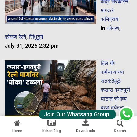
केंद्र सरकारने
मागवले
अभिप्राय
In
कोकण
,
कोकण रेल्वे
,
सिंधुदुर्ग
July 31, 2026 2:32 pm
हिल गँग
कर्मचाऱ्यांच्या
सतर्कतेमुळे
कसारा-इगतपुरी
घाटात संभाव्य
दरड दुर्घटना
Join Our Whatsapp Group.
टळली
In
महाराष्ट्र
Home
Kokan Blog
Downloads
Search
July 31, 2026 10:57 am