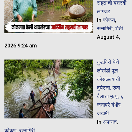
राइस’ची यशस्वी
लागवड
In
कोकण
,
रत्नागिरी
,
शेती
August 4,
2026 9:24 am
कुटगिरी येथे
लोखंडी पूल
कोसळल्याची
दुर्घटना: एका
बैलाचा मृत्यू, ६
जनावरे गंभीर
जखमी
In
अपघात
,
कोकण
,
रत्नागिरी