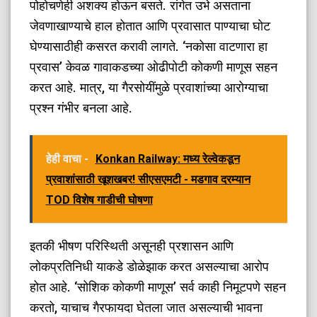
पोहोचणेही अशक्य होऊन बसते. रांगेत उभे असताना
जेवणाखाण्याचे हाल होतात आणि प्रवासात पाण्याचा घोट
घेण्यासाठीही कसरत करावी लागते. ‘नकोसा वाटणारा हा
प्रवास’ केवळ गावाकडच्या ओढीपोटी कोकणी माणूस सहन
करत आहे. मात्र, या गैरसोयींमुळे प्रवाशांच्या आरोग्याचा
प्रश्न गंभीर बनला आहे.
हेही वाचा -
Konkan Railway: मध्य रेल्वेकडून
प्रवाशांसाठी खूशखबर! सीएसएमटी - मडगाव दरम्यान
TOD विशेष गाडीची घोषणा
​इतकी भीषण परिस्थिती असूनही प्रशासन आणि
लोकप्रतिनिधी याकडे डोळेझाक करत असल्याचा आरोप
होत आहे. ‘सोशिक कोकणी माणूस’ सर्व काही निमूटपणे सहन
करतो, याचाच गैरफायदा घेतला जात असल्याची भावना