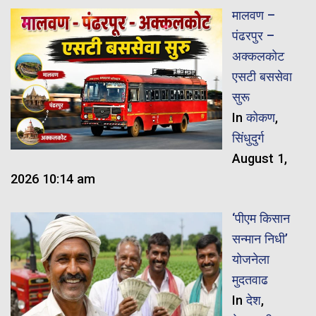
मालवण –
पंढरपुर –
अक्कलकोट
एसटी बससेवा
सुरू
In
कोकण
,
सिंधुदुर्ग
August 1,
2026 10:14 am
‘पीएम किसान
सन्मान निधी’
योजनेला
मुदतवाढ
In
देश
,