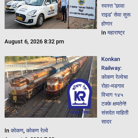
स्वस्त ‘छावा
राइड’ सेवा सुरू
होणार
In
महाराष्ट्र
August 6, 2026 8:32 pm
Konkan
Railway:
कोकण रेल्वेचा
रोहा-मडगाव
विभाग १४५
टक्के क्षमतेने!
संसदेत माहिती
सादर
In
कोकण
,
कोकण रेल्वे