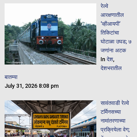
रेल्वे
आरक्षणातील
‘व्हीआयपी’
तिकिटांचा
घोटाळा उघड; ७
जणांना अटक
In
देश
,
देशभरातील
बातम्या
July 31, 2026 8:08 pm
सावंतवाडी रेल्वे
टर्मिनसच्या
नामांतरणाच्या
प्रक्रियेला वेग;