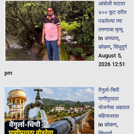
आंबोली घाटात
४०० फूट दरीत
पडलेल्या त्या
तरुणाचा मृत्यू
In
अपघात
,
कोकण
,
सिंधुदुर्ग
August 5,
2026 12:51
pm
वेंगुर्ला-चिपी
पाणीपुरवठा
योजनेचा अहवाल
महिनाभरात
In
कोकण
,
सिंधुदुर्ग