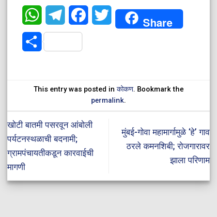
WhatsApp
Telegram
Facebook
Twitter
Share
Share
This entry was posted in
कोकण
. Bookmark the
permalink
.
खोटी बातमी पसरवून आंबोली
मुंबई-गोवा महामार्गामुळे ‘हे’ गाव
पर्यटनस्थळाची बदनामी;
ठरले कमनशिबी; रोजगारावर
ग्रामपंचायतीकडून कारवाईची
झाला परिणाम
मागणी