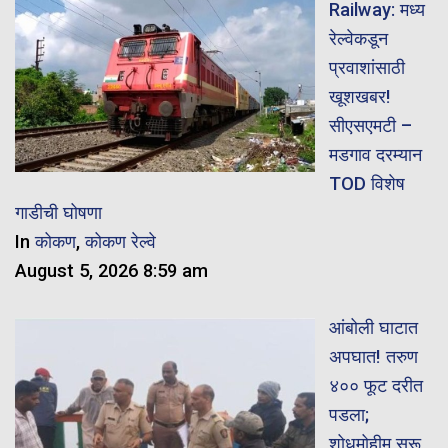
Railway: मध्य
रेल्वेकडून
प्रवाशांसाठी
खूशखबर!
सीएसएमटी –
मडगाव दरम्यान
TOD विशेष
गाडीची घोषणा
In
कोकण
,
कोकण रेल्वे
August 5, 2026 8:59 am
आंबोली घाटात
अपघात! तरुण
४०० फूट दरीत
पडला;
शोधमोहीम सुरू