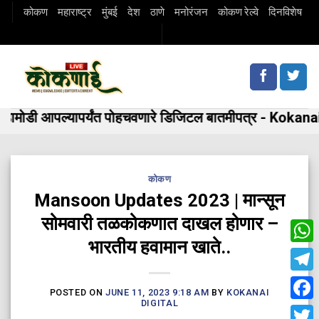
Skip
कोकण
महाराष्ट्र
मुंबई
देश
ठाणे
मनोरंजन
कोकण रेल्वे
दिनविशेष
to
content
मोडी आपल्यापर्यंत पोहचवणारे डिजिटल बातमीपत्र - Kokanai 
कोकण
Mansoon Updates 2023 | मान्सून
सोमवारी तळकोकणात दाखल होणार –
भारतीय हवामान खाते..
Wha
Tele
POSTED ON
JUNE 11, 2023 9:18 AM
BY
KOKANAI
DIGITAL
Fac