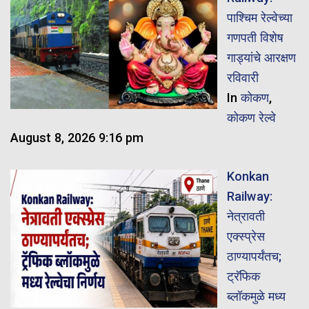
पाश्चिम रेल्वेच्या
गणपती विशेष
गाड्यांचे आरक्षण
रविवारी
In
कोकण
,
कोकण रेल्वे
August 8, 2026 9:16 pm
Konkan
Railway:
नेत्रावती
एक्स्प्रेस
ठाण्यापर्यंतच;
ट्रॅफिक
ब्लॉकमुळे मध्य