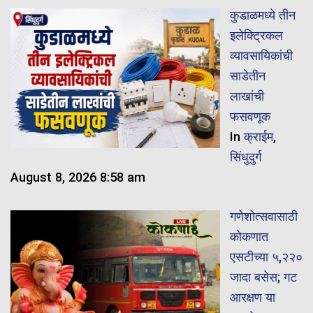
कुडाळमध्ये तीन
इलेक्ट्रिकल
व्यावसायिकांची
साडेतीन
लाखांची
फसवणूक
In
क्राईम
,
सिंधुदुर्ग
August 8, 2026 8:58 am
गणेशोत्सवासाठी
कोकणात
एसटीच्या ५,२२०
जादा बसेस; गट
आरक्षण या