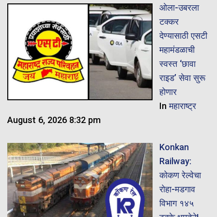
ओला-उबरला
टक्कर
देण्यासाठी एसटी
महामंडळाची
स्वस्त ‘छावा
राइड’ सेवा सुरू
होणार
In
महाराष्ट्र
August 6, 2026 8:32 pm
Konkan
Railway:
कोकण रेल्वेचा
रोहा-मडगाव
विभाग १४५