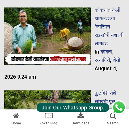
कोकणात केली
थायलंडच्या
‘जास्मिन
राइस’ची यशस्वी
लागवड
In
कोकण
,
रत्नागिरी
,
शेती
August 4,
2026 9:24 am
कुटगिरी येथे
लोखंडी पूल
Join Our Whatsapp Group.
कोसळल्याची
दुर्घटना: एका
Home
Kokan Blog
Downloads
Search
बैलाचा मृत्यू, ६