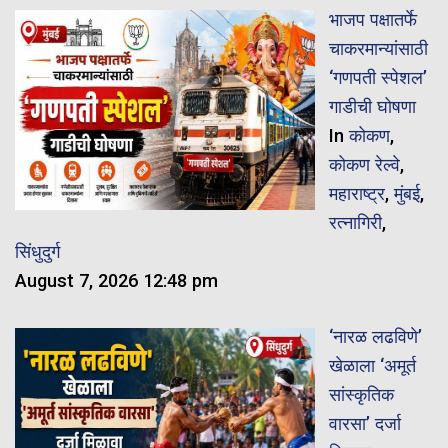
भाजप पक्षातर्फे
चाकरमान्यांसाठी
‘गणपती स्पेशल’
गाडीची घोषणा
In
कोकण
,
कोकण रेल्वे
,
महाराष्ट्र
,
मुंबई
,
रत्नागिरी
,
सिंधुदुर्ग
August 7, 2026 12:48 pm
‘नारळ लढविणे’
खेळाला ‘अमूर्त
सांस्कृतिक
वारसा’ दर्जा