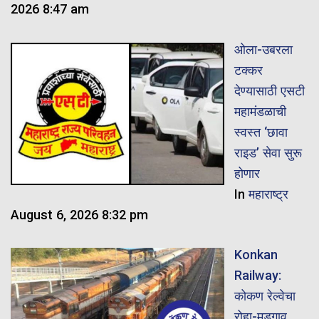
2026 8:47 am
ओला-उबरला
टक्कर
देण्यासाठी एसटी
महामंडळाची
स्वस्त ‘छावा
राइड’ सेवा सुरू
होणार
In
महाराष्ट्र
August 6, 2026 8:32 pm
Konkan
Railway:
कोकण रेल्वेचा
रोहा-मडगाव