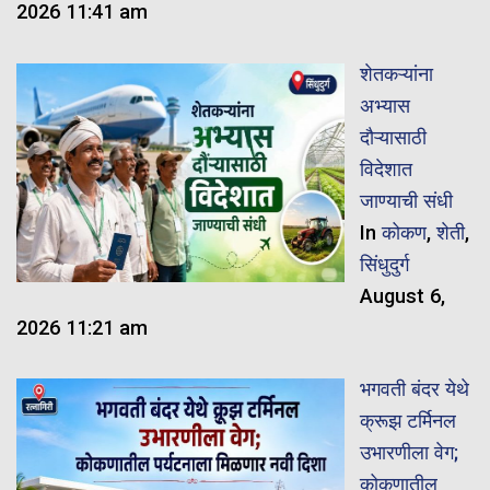
2026 11:41 am
शेतकऱ्यांना
अभ्यास
दौऱ्यासाठी
विदेशात
जाण्याची संधी
In
कोकण
,
शेती
,
सिंधुदुर्ग
August 6,
2026 11:21 am
भगवती बंदर येथे
क्रूझ टर्मिनल
उभारणीला वेग;
कोकणातील