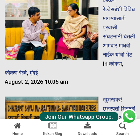
कोकण
रेल्वेसंबंधी विविध
मागण्यांसाठी
प्रवासी
संघटनांनी घेतली
आमदार माधवी
नाईक यांची भेट
In
कोकण
,
कोकण रेल्वे
,
मुंबई
August 2, 2026 10:06 am
खुशखबर!
छत्रपती शिवाजी
Join Our Whatsapp Group.
महाराज टर्मिनस
ते सावंतवाडी
Home
Kokan Blog
Downloads
Search
दरम्यान नवीन