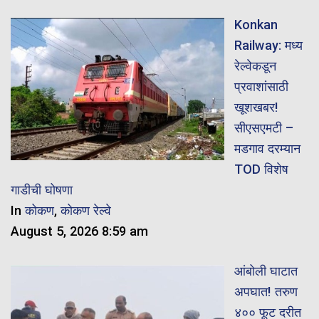
Konkan
Railway: मध्य
रेल्वेकडून
प्रवाशांसाठी
खूशखबर!
सीएसएमटी –
मडगाव दरम्यान
TOD विशेष
गाडीची घोषणा
In
कोकण
,
कोकण रेल्वे
August 5, 2026 8:59 am
आंबोली घाटात
अपघात! तरुण
४०० फूट दरीत