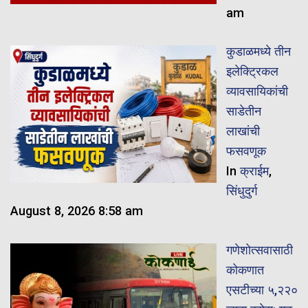
am
कुडाळमध्ये तीन
इलेक्ट्रिकल
व्यावसायिकांची
साडेतीन
लाखांची
फसवणूक
In
क्राईम
,
सिंधुदुर्ग
August 8, 2026 8:58 am
गणेशोत्सवासाठी
कोकणात
एसटीच्या ५,२२०