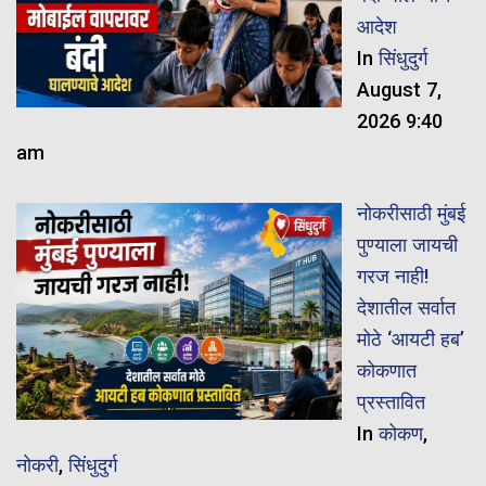
आदेश
In
सिंधुदुर्ग
August 7,
2026 9:40
am
नोकरीसाठी मुंबई
पुण्याला जायची
गरज नाही!
देशातील सर्वात
मोठे ‘आयटी हब’
कोकणात
प्रस्तावित
In
कोकण
,
नोकरी
,
सिंधुदुर्ग