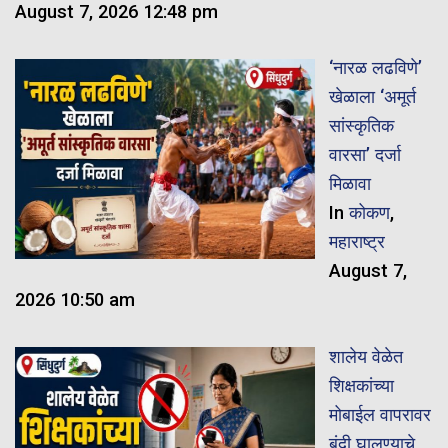
August 7, 2026 12:48 pm
‘नारळ लढविणे’
खेळाला ‘अमूर्त
सांस्कृतिक
वारसा’ दर्जा
मिळावा
In
कोकण
,
महाराष्ट्र
August 7,
2026 10:50 am
शालेय वेळेत
शिक्षकांच्या
मोबाईल वापरावर
बंदी घालण्याचे