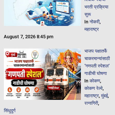
भरती प्रक्रिया
सुरू
In
नोकरी
,
महाराष्ट्र
August 7, 2026 8:45 pm
भाजप पक्षातर्फे
चाकरमान्यांसाठी
‘गणपती स्पेशल’
गाडीची घोषणा
In
कोकण
,
कोकण रेल्वे
,
महाराष्ट्र
,
मुंबई
,
रत्नागिरी
,
सिंधुदुर्ग