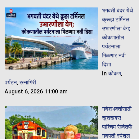
भगवती बंदर येथे
क्रूझ टर्मिनल
उभारणीला वेग;
कोकणातील
पर्यटनाला
मिळणार नवी
दिशा
In
कोकण
,
पर्यटन
,
रत्नागिरी
August 6, 2026 11:00 am
गणेशभक्तांसाठी
खुशखबर!
पाश्चिम रेल्वेतर्फे
गणपती स्पेशल