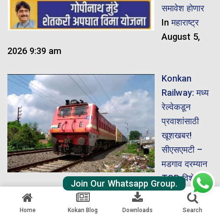
समावेश होणार
In
महाराष्ट्र
August 5,
2026 9:39 am
Konkan
Railway: मध्य
रेल्वेकडून
प्रवाशांसाठी
खूशखबर!
सीएसएमटी –
मडगाव दरम्यान
TOD विशेष
Join Our Whatsapp Group.
गाडीची घोषणा
In
कोकण
,
कोकण रेल्वे
Home
Kokan Blog
Downloads
Search