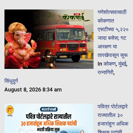
गणेशोत्सवासाठी
कोकणात
एसटीच्या ५,२२०
जादा बसेस; गट
आरक्षण या
तारखेपासून सुरू
In
कोकण
,
मुंबई
,
रत्नागिरी
,
सिंधुदुर्ग
August 8, 2026 8:34 am
पवित्र पोर्टलद्वारे
राज्यातील ३०
हजारांहून अधिक
शिक्षक पदांची