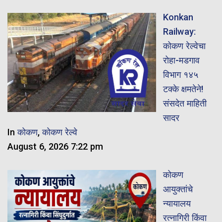
Konkan
Railway:
कोकण रेल्वेचा
रोहा-मडगाव
विभाग १४५
टक्के क्षमतेने!
संसदेत माहिती
सादर
In
कोकण
,
कोकण रेल्वे
August 6, 2026 7:22 pm
कोकण
आयुक्तांचे
न्यायालय
रत्नागिरी किंवा