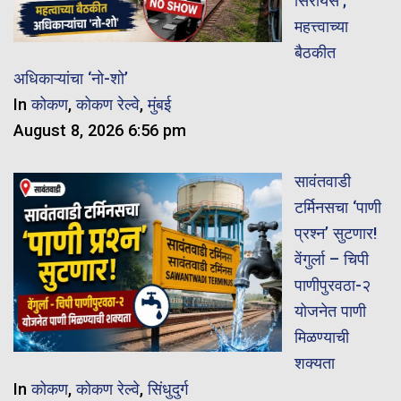
सिरीयस’;
महत्त्वाच्या
बैठकीत
अधिकाऱ्यांचा ‘नो-शो’
In
कोकण
,
कोकण रेल्वे
,
मुंबई
August 8, 2026 6:56 pm
सावंतवाडी
टर्मिनसचा ‘पाणी
प्रश्न’ सुटणार!
वेंगुर्ला – चिपी
पाणीपुरवठा-२
योजनेत पाणी
मिळण्याची
शक्यता
In
कोकण
,
कोकण रेल्वे
,
सिंधुदुर्ग