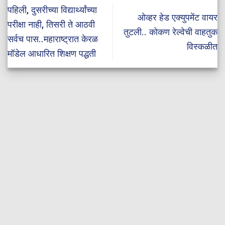
पहिली, दुसरीच्या विद्यार्थ्यांच्या
ओव्हर हेड एक्युपमेंट वायर
परीक्षा नाही, तिसरी ते आठवी
तुटली.. कोकण रेल्वेची वाहतुक
सर्वच पास..महाराष्ट्रात केरळ
विस्कळीत
मॉडेल आधारित शिक्षण पद्धती