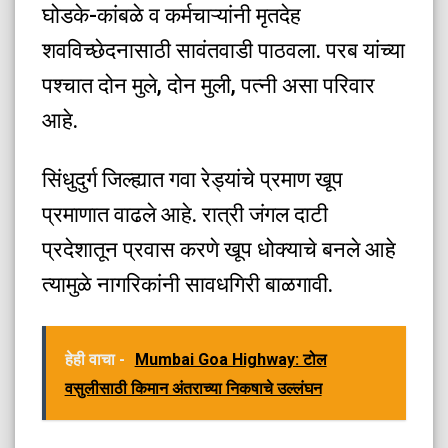
घोडके-कांबळे व कर्मचाऱ्यांनी मृतदेह
शवविच्छेदनासाठी सावंतवाडी पाठवला. परब यांच्या
पश्चात दोन मुले, दोन मुली, पत्नी असा परिवार
आहे.
सिंधुदुर्ग जिल्ह्यात गवा रेड्यांचे प्रमाण खूप
प्रमाणात वाढले आहे. रात्री जंगल दाटी
प्रदेशातून प्रवास करणे खूप धोक्याचे बनले आहे
त्यामुळे नागरिकांनी सावधगिरी बाळगावी.
हेही वाचा -
Mumbai Goa Highway: टोल
वसुलीसाठी किमान अंतराच्या निकषाचे उल्लंघन