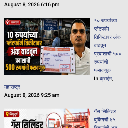
August 8, 2026 6:16 pm
१० रुपयांच्या
प्लॅटफॉर्म
तिकिटावर अंक
वाढवून
प्रवाशाची ५००
रुपयांची
फसवणूक
In
क्राईम
,
महाराष्ट्र
August 8, 2026 9:25 am
गॅस सिलिंडर
बुकिंगची ४५
दिवसांची अट