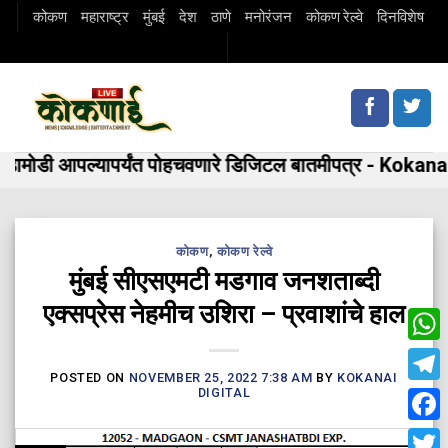
Skip
कोकण
महाराष्ट्र
मुंबई
देश
ठाणे
मनोरंजन
कोकण रेल्वे
दिनविशेष
to
content
मोडी आपल्यापर्यंत पोहचवणारे डिजिटल बातमीपत्र - Kokanai 
कोकण
,
कोकण रेल्वे
मुंबई सीएसएमटी मडगाव जनशताब्दी
एक्सप्रेस नेहमीच उशिरा – प्रवाशांचे हाल
Wha
POSTED ON
NOVEMBER 25, 2022 7:38 AM
BY
KOKANAI
Tele
DIGITAL
Fac