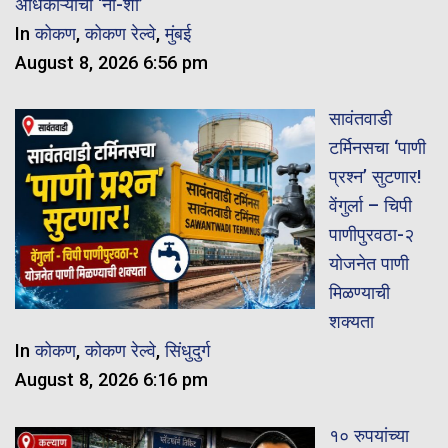
अधिकाऱ्यांचा ‘नो-शो’
In
कोकण
,
कोकण रेल्वे
,
मुंबई
August 8, 2026 6:56 pm
सावंतवाडी
टर्मिनसचा ‘पाणी
प्रश्न’ सुटणार!
वेंगुर्ला – चिपी
पाणीपुरवठा-२
योजनेत पाणी
मिळण्याची
शक्यता
In
कोकण
,
कोकण रेल्वे
,
सिंधुदुर्ग
August 8, 2026 6:16 pm
१० रुपयांच्या