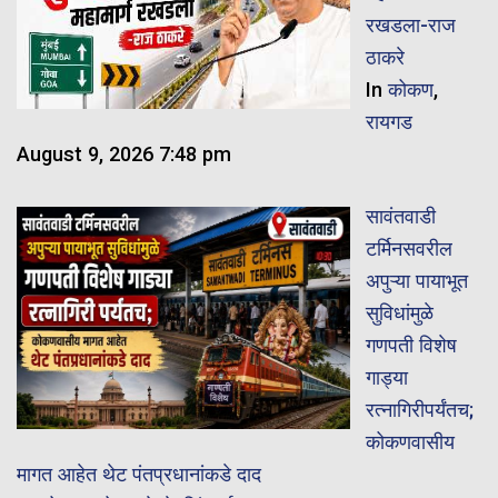
रखडला-राज
ठाकरे
In
कोकण
,
रायगड
August 9, 2026 7:48 pm
सावंतवाडी
टर्मिनसवरील
अपुऱ्या पायाभूत
सुविधांमुळे
गणपती विशेष
गाड्या
रत्नागिरीपर्यंतच;
कोकणवासीय
मागत आहेत थेट पंतप्रधानांकडे दाद