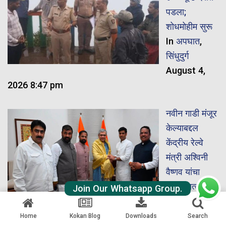
पडला;
शोधमोहीम सुरू
In
अपघात
,
सिंधुदुर्ग
August 4,
2026 8:47 pm
नवीन गाडी मंजूर
केल्याबद्दल
केंद्रीय रेल्वे
मंत्री अश्विनी
वैष्णव यांचा
विशेष सत्कार
Join Our Whatsapp Group.
In
कोकण
,
कोकण रेल्वे
Home
Kokan Blog
Downloads
Search