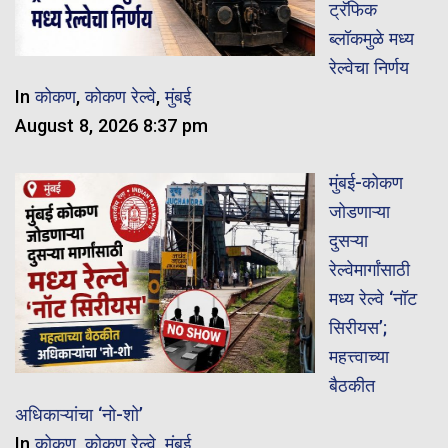
ट्रॅफिक
ब्लॉकमुळे मध्य
रेल्वेचा निर्णय
In
कोकण
,
कोकण रेल्वे
,
मुंबई
August 8, 2026 8:37 pm
मुंबई-कोकण
जोडणाऱ्या
दुसऱ्या
रेल्वेमार्गांसाठी
मध्य रेल्वे ‘नॉट
सिरीयस’;
महत्त्वाच्या
बैठकीत
अधिकाऱ्यांचा ‘नो-शो’
In
कोकण
,
कोकण रेल्वे
,
मुंबई