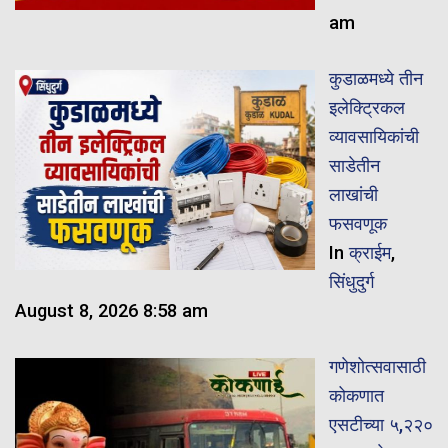
am
कुडाळमध्ये तीन
इलेक्ट्रिकल
व्यावसायिकांची
साडेतीन
लाखांची
फसवणूक
In
क्राईम
,
सिंधुदुर्ग
August 8, 2026 8:58 am
गणेशोत्सवासाठी
कोकणात
एसटीच्या ५,२२०