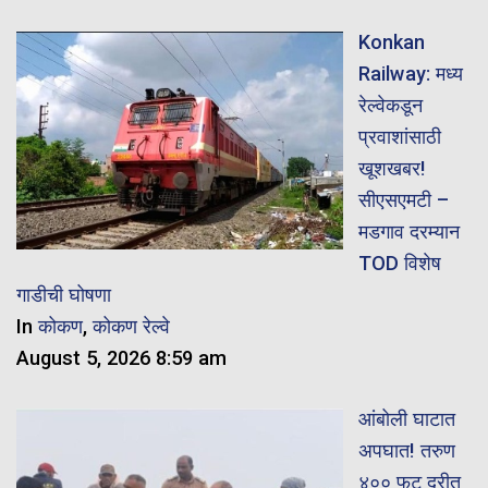
Konkan
Railway: मध्य
रेल्वेकडून
प्रवाशांसाठी
खूशखबर!
सीएसएमटी –
मडगाव दरम्यान
TOD विशेष
गाडीची घोषणा
In
कोकण
,
कोकण रेल्वे
August 5, 2026 8:59 am
आंबोली घाटात
अपघात! तरुण
४०० फूट दरीत