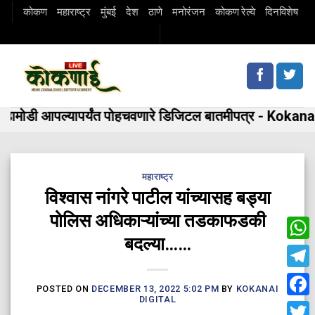
Skip
कोकण
महाराष्ट्र
मुंबई
देश
ठाणे
मनोरंजन
कोकण रेल्वे
दिनविशेष
to
content
मोडी आपल्यापर्यंत पोहचवणारे डिजिटल बातमीपत्र - Kokanai 
महाराष्ट्र
विश्वास नांगरे पाटील यांच्यासह बड्या
पोलिस अधिकाऱ्यांच्या तडकाफडकी
बदल्या……
Wha
Tele
POSTED ON
DECEMBER 13, 2022 5:02 PM
BY
KOKANAI
DIGITAL
Fac