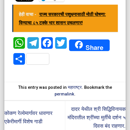
हेही वाचा -
राज्य सरकारची पशुधनासाठी मोठी घोषणा:
विम्याचा ८५ टक्के भार शासन उचलणार!
WhatsApp
Telegram
Facebook
Twitter
Share
Share
This entry was posted in
महाराष्ट्र
. Bookmark the
permalink
.
दादर येथील श्री सिद्धिविनायक
कोकण रेल्वेमार्गावर धावणार
मंदिरातील श्रींच्या मुर्तींचे दर्शन ५
एकेरीमार्गी विशेष गाडी
दिवस बंद राहणार.