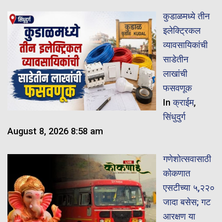
कुडाळमध्ये तीन
इलेक्ट्रिकल
व्यावसायिकांची
साडेतीन
लाखांची
फसवणूक
In
क्राईम
,
सिंधुदुर्ग
August 8, 2026 8:58 am
गणेशोत्सवासाठी
कोकणात
एसटीच्या ५,२२०
जादा बसेस; गट
आरक्षण या