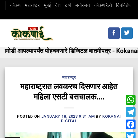
Skip
कोकण
महाराष्ट्र
मुंबई
देश
ठाणे
मनोरंजन
कोकण रेल्वे
दिनविशेष
to
content
मोडी आपल्यापर्यंत पोहचवणारे डिजिटल बातमीपत्र - Kokanai 
महाराष्ट्र
महाराष्ट्रात लवकरच दिसणार आहेत
महिला एसटी बसचालक….
Wha
POSTED ON
JANUARY 18, 2023 9:31 AM
BY
KOKANAI
Tele
DIGITAL
Fac