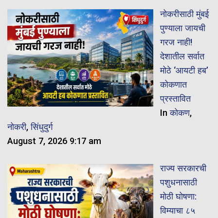
नोकरीसाठी मुंबई
पुण्याला जायची
गरज नाही!
देशातील सर्वात
मोठे ‘आयटी हब’
कोकणात
प्रस्तावित
In
कोकण
,
नोकरी
,
सिंधुदुर्ग
August 7, 2026 9:17 am
राज्य सरकारची
पशुधनासाठी
मोठी घोषणा:
विम्याचा ८५