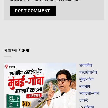
browser for the next time I comment.
आताच्या बातम्या
राजकीय
हस्तक्षेपानेच
मुंबई-गोवा
महामार्ग
रखडला-राज
ठाकरे
In
कोकण
,