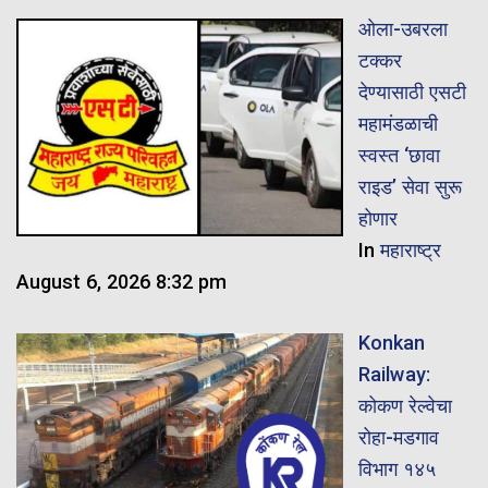
ओला-उबरला
टक्कर
देण्यासाठी एसटी
महामंडळाची
स्वस्त ‘छावा
राइड’ सेवा सुरू
होणार
In
महाराष्ट्र
August 6, 2026 8:32 pm
Konkan
Railway:
कोकण रेल्वेचा
रोहा-मडगाव
विभाग १४५