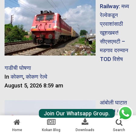
Railway: मध्य
रेल्वेकडून
प्रवाशांसाठी
खूशखबर!
सीएसएमटी –
मडगाव दरम्यान
TOD विशेष
गाडीची घोषणा
In
कोकण
,
कोकण रेल्वे
August 5, 2026 8:59 am
आंबोली घाटात
अपघात! तरुण
Join Our Whatsapp Group.
४०० फूट दरीत
पडला;
Home
Kokan Blog
Downloads
Search