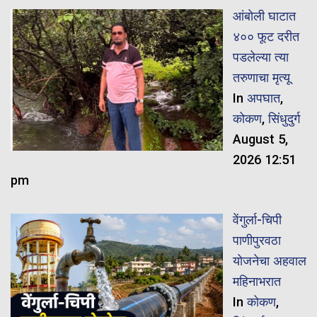
आंबोली घाटात
४०० फूट दरीत
पडलेल्या त्या
तरुणाचा मृत्यू
In
अपघात
,
कोकण
,
सिंधुदुर्ग
August 5,
2026 12:51
pm
वेंगुर्ला-चिपी
पाणीपुरवठा
योजनेचा अहवाल
महिनाभरात
In
कोकण
,