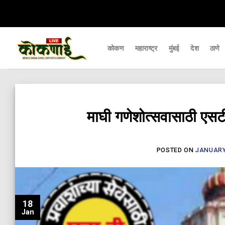
Skip
र्यंत पोहचवणारे डिजिटल बातमीपत्र - Kokanai Live News
कोकणातील ताज्या आणि महत्
to
content
कोकण
महाराष्ट्र
मुंबई
देश
ठाणे
माघी गणेशोत्सवासाठी एसटीच्
POSTED ON
JANUARY 
18
Jan