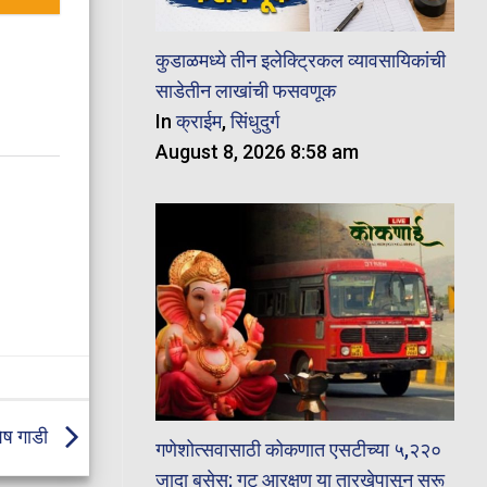
कुडाळमध्ये तीन इलेक्ट्रिकल व्यावसायिकांची
साडेतीन लाखांची फसवणूक
In
क्राईम
,
सिंधुदुर्ग
August 8, 2026 8:58 am
शेष गाडी
गणेशोत्सवासाठी कोकणात एसटीच्या ५,२२०
जादा बसेस; गट आरक्षण या तारखेपासून सुरू