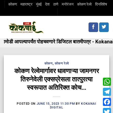
Skip
कोकण
महाराष्ट्र
मुंबई
देश
ठाणे
मनोरंजन
कोकण रेल्वे
दिनविशेष
to
content
मोडी आपल्यापर्यंत पोहचवणारे डिजिटल बातमीपत्र - Kokanai 
कोकण
,
कोकण रेल्वे
कोकण रेल्वेमार्गावर धावणाऱ्या जामनगर
तिरुनेवेली एक्सप्रेसला तात्पुरत्या
स्वरूपात अतिरिक्त कोच…
Wha
Tele
POSTED ON
JUNE 15, 2023 11:30 PM
BY
KOKANAI
DIGITAL
Fac