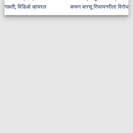
गळती; विडिओ व्हायरल
करून बारसू रिफायनरीला विरोध