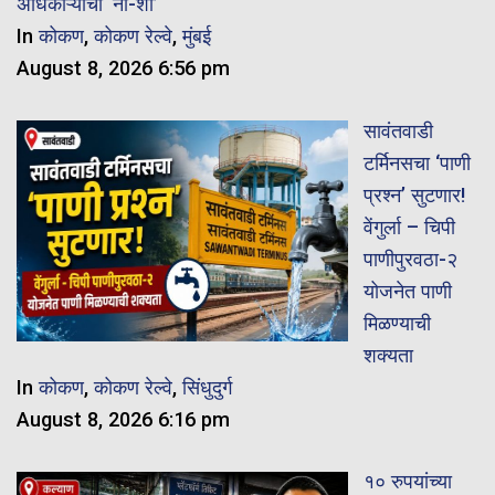
अधिकाऱ्यांचा ‘नो-शो’
In
कोकण
,
कोकण रेल्वे
,
मुंबई
August 8, 2026 6:56 pm
सावंतवाडी
टर्मिनसचा ‘पाणी
प्रश्न’ सुटणार!
वेंगुर्ला – चिपी
पाणीपुरवठा-२
योजनेत पाणी
मिळण्याची
शक्यता
In
कोकण
,
कोकण रेल्वे
,
सिंधुदुर्ग
August 8, 2026 6:16 pm
१० रुपयांच्या