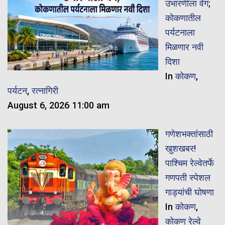
उभारणीला वेग;
कोकणातील
पर्यटनाला
मिळणार नवी
दिशा
In
कोकण
,
पर्यटन
,
रत्नागिरी
August 6, 2026 11:00 am
गणेशभक्तांसाठी
खुशखबर!
पाश्चिम रेल्वेतर्फे
गणपती स्पेशल
गाड्यांची घोषणा
In
कोकण
,
कोकण रेल्वे