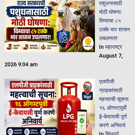
पशुधनासाठी
मोठी घोषणा:
विम्याचा ८५
टक्के भार शासन
उचलणार!
In
महाराष्ट्र
August 7,
2026 9:04 am
एलपीजी
ग्राहकांसाठी
महत्त्वाची सूचना:
१६ ऑगस्टपूर्वी
ई-केवायसी पूर्ण
करणे अनिवार्य
In
सिंधुदुर्ग