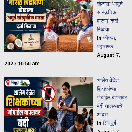
खेळाला ‘अमूर्त
सांस्कृतिक
वारसा’ दर्जा
मिळावा
In
कोकण
,
महाराष्ट्र
August 7,
2026 10:50 am
शालेय वेळेत
शिक्षकांच्या
मोबाईल वापरावर
बंदी घालण्याचे
आदेश
In
सिंधुदुर्ग
August 7,