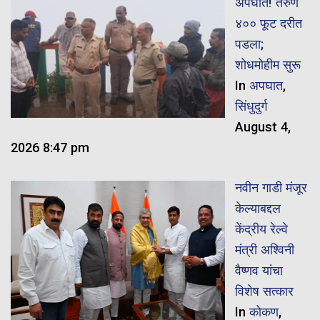
अपघात! तरुण
४०० फूट दरीत
पडला;
शोधमोहीम सुरू
In
अपघात
,
सिंधुदुर्ग
August 4,
2026 8:47 pm
नवीन गाडी मंजूर
केल्याबद्दल
केंद्रीय रेल्वे
मंत्री अश्विनी
वैष्णव यांचा
विशेष सत्कार
In
कोकण
,