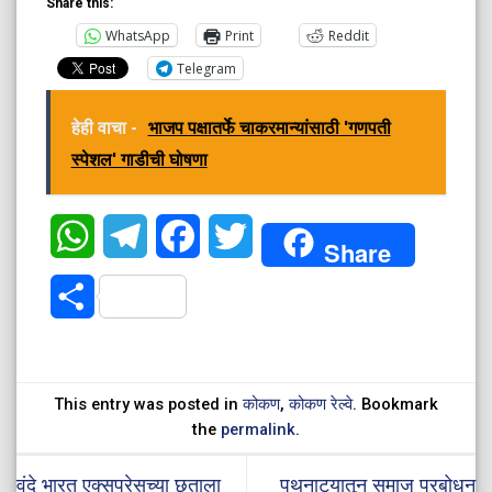
Share this:
WhatsApp
Print
Reddit
Telegram
हेही वाचा -
भाजप पक्षातर्फे चाकरमान्यांसाठी 'गणपती
स्पेशल' गाडीची घोषणा
WhatsApp
Telegram
Facebook
Twitter
Share
Share
This entry was posted in
कोकण
,
कोकण रेल्वे
. Bookmark
the
permalink
.
वंदे भारत एक्सप्रेसच्या छताला
पथनाट्यातून समाज प्रबोधन