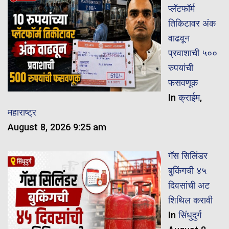
प्लॅटफॉर्म
तिकिटावर अंक
वाढवून
प्रवाशाची ५००
रुपयांची
फसवणूक
In
क्राईम
,
महाराष्ट्र
August 8, 2026 9:25 am
गॅस सिलिंडर
बुकिंगची ४५
दिवसांची अट
शिथिल करावी
In
सिंधुदुर्ग