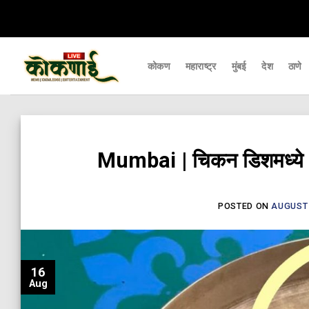
Skip
ारे डिजिटल बातमीपत्र - Kokanai Live News
कोकणातील ताज्या आणि महत्वाच्या घडाम
to
content
कोकण
महाराष्ट्र
मुंबई
देश
ठाणे
Mumbai | चिकन डिशमध्ये 
POSTED ON
AUGUST 
16
Aug