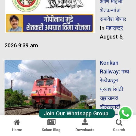
आणि महिला
शेतकऱ्यांचा
समावेश होणार
In
महाराष्ट्र
August 5,
2026 9:39 am
Konkan
Railway: मध्य
रेल्वेकडून
प्रवाशांसाठी
खूशखबर!
सीएसएमटी –
Join Our Whatsapp Group.
मडगाव दरम्यान
TOD विशेष
Home
Kokan Blog
Downloads
Search
गाडीची घोषणा