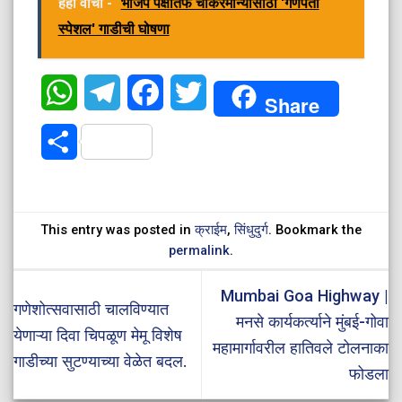
हेही वाचा -
भाजप पक्षातर्फे चाकरमान्यांसाठी 'गणपती
स्पेशल' गाडीची घोषणा
WhatsApp
Telegram
Facebook
Twitter
Share
Share
This entry was posted in
क्राईम
,
सिंधुदुर्ग
. Bookmark the
permalink
.
Mumbai Goa Highway |
गणेशोत्सवासाठी चालविण्यात
मनसे कार्यकर्त्याने मुंबई-गोवा
येणाऱ्या दिवा चिपळूण मेमू विशेष
महामार्गावरील हातिवले टोलनाका
गाडीच्या सुटण्याच्या वेळेत बदल.
फोडला