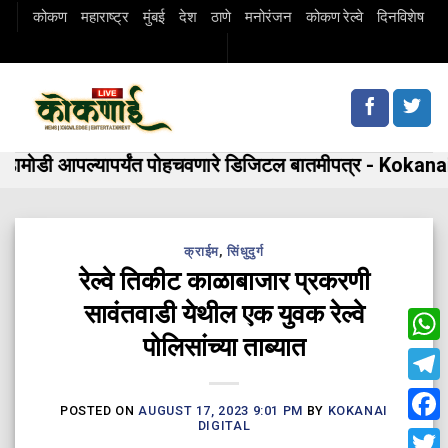
Skip
कोकण
महाराष्ट्र
मुंबई
देश
ठाणे
मनोरंजन
कोकण रेल्वे
दिनविशेष
to
content
मोडी आपल्यापर्यंत पोहचवणारे डिजिटल बातमीपत्र - Kokanai 
क्राईम
,
सिंधुदुर्ग
रेल्वे तिकीट काळाबाजार प्रकरणी
सावंतवाडी येथील एक युवक रेल्वे
पोलिसांच्या ताब्यात
Wha
Tele
POSTED ON
AUGUST 17, 2023 9:01 PM
BY
KOKANAI
DIGITAL
Fac