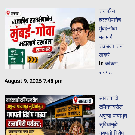
राजकीय
हस्तक्षेपानेच
मुंबई-गोवा
महामार्ग
रखडला-राज
ठाकरे
In
कोकण
,
रायगड
August 9, 2026 7:48 pm
सावंतवाडी
टर्मिनसवरील
अपुऱ्या पायाभूत
सुविधांमुळे
गणपती विशेष