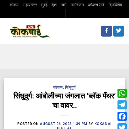
Skip
कोकण
महाराष्ट्र
मुंबई
देश
ठाणे
मनोरंजन
कोकण रेल्वे
दिनविशेष
to
content
कोकण
,
सिंधुदुर्ग
सिंधुदुर्ग: आंबोलीच्या जंगलात ‘ब्लॅक पँथर’
Wha
चा वावर..
Tele
POSTED ON
AUGUST 26, 2023 1:39 PM
BY
KOKANAI
Fac
DIGITAL