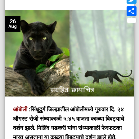
Twit
Shar
26
Aug
आंबोली
:सिंधुदुर्ग जिल्ह्यातील आंबोलीमध्ये गुरुवार दि. २४
ऑगस्ट रोजी संध्याकाळी ५:४५ वाजता काळ्या बिबट्याचे
दर्शन झाले. मिलिंद गडकरी यांना संध्याकाळी फेरफटका
मारत असताना या काळ्या बिबट्याचे दर्शन झाले होते.