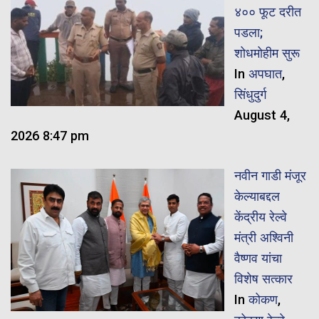
४०० फूट दरीत
पडला;
शोधमोहीम सुरू
In
अपघात
,
सिंधुदुर्ग
August 4,
2026 8:47 pm
नवीन गाडी मंजूर
केल्याबद्दल
केंद्रीय रेल्वे
मंत्री अश्विनी
वैष्णव यांचा
विशेष सत्कार
In
कोकण
,