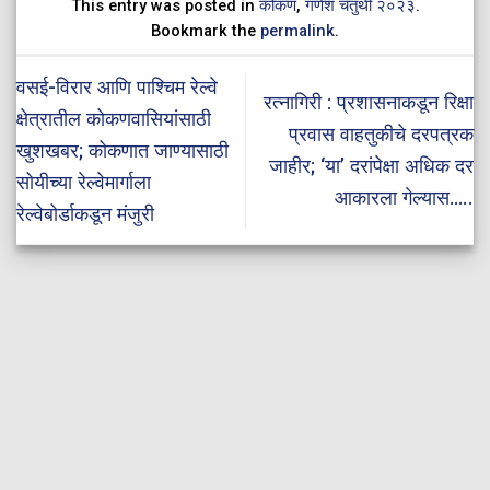
This entry was posted in
कोकण
,
गणेश चतुर्थी २०२३
.
Bookmark the
permalink
.
वसई-विरार आणि पाश्चिम रेल्वे
रत्नागिरी : प्रशासनाकडून रिक्षा
क्षेत्रातील कोकणवासियांसाठी
प्रवास वाहतुकीचे दरपत्रक
खुशखबर; कोकणात जाण्यासाठी
जाहीर; ‘या’ दरांपेक्षा अधिक दर
सोयीच्या रेल्वेमार्गाला
आकारला गेल्यास…..
रेल्वेबोर्डाकडून मंजुरी