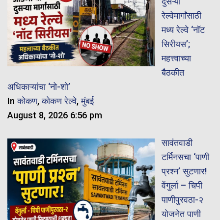
दुसऱ्या
रेल्वेमार्गांसाठी
मध्य रेल्वे ‘नॉट
सिरीयस’;
महत्त्वाच्या
बैठकीत
अधिकाऱ्यांचा ‘नो-शो’
In
कोकण
,
कोकण रेल्वे
,
मुंबई
August 8, 2026 6:56 pm
सावंतवाडी
टर्मिनसचा ‘पाणी
प्रश्न’ सुटणार!
वेंगुर्ला – चिपी
पाणीपुरवठा-२
योजनेत पाणी