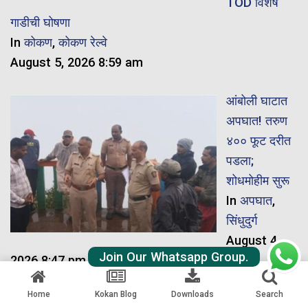
TOD विशेष
गाडीची घोषणा
In
कोकण
,
कोकण रेल्वे
August 5, 2026 8:59 am
आंबोली घाटात
अपघात! तरुण
४०० फूट दरीत
पडला;
शोधमोहीम सुरू
In
अपघात
,
सिंधुदुर्ग
August 4,
Join Our Whatsapp Group.
2026 8:47 pm
Home
Kokan Blog
Downloads
Search
नवीन गाडी मंजूर