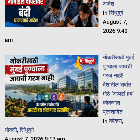
आदेश
In
सिंधुदुर्ग
August 7,
2026 9:40
am
नोकरीसाठी मुंबई
पुण्याला जायची
गरज नाही!
देशातील सर्वात
मोठे ‘आयटी हब’
कोकणात
प्रस्तावित
In
कोकण
,
नोकरी
,
सिंधुदुर्ग
August 7, 2026 9:17 am