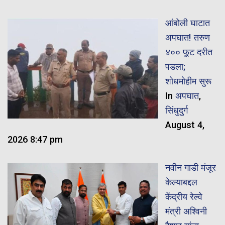
आंबोली घाटात
अपघात! तरुण
४०० फूट दरीत
पडला;
शोधमोहीम सुरू
In
अपघात
,
सिंधुदुर्ग
August 4,
2026 8:47 pm
नवीन गाडी मंजूर
केल्याबद्दल
केंद्रीय रेल्वे
मंत्री अश्विनी