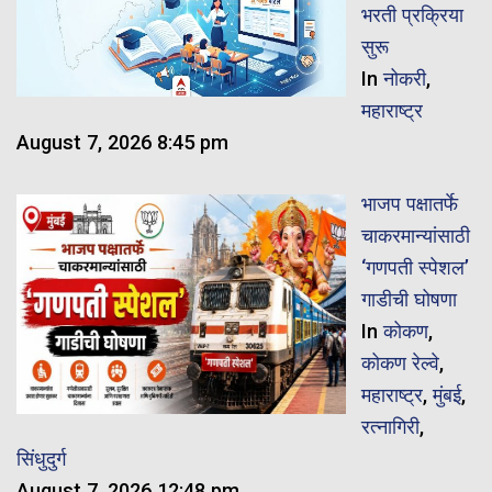
भरती प्रक्रिया
सुरू
In
नोकरी
,
महाराष्ट्र
August 7, 2026 8:45 pm
भाजप पक्षातर्फे
चाकरमान्यांसाठी
‘गणपती स्पेशल’
गाडीची घोषणा
In
कोकण
,
कोकण रेल्वे
,
महाराष्ट्र
,
मुंबई
,
रत्नागिरी
,
सिंधुदुर्ग
August 7, 2026 12:48 pm