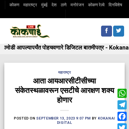
Skip
कोकण
महाराष्ट्र
मुंबई
देश
ठाणे
मनोरंजन
कोकण रेल्वे
दिनविशेष
to
content
मोडी आपल्यापर्यंत पोहचवणारे डिजिटल बातमीपत्र - Kokanai 
महाराष्ट्र
आता आयआरसीटीसीच्या
संकेतस्थळावरून एसटीचे आरक्षण शक्य
होणार
Wha
Tele
POSTED ON
SEPTEMBER 13, 2023 9:07 PM
BY
KOKANAI
DIGITAL
Fac