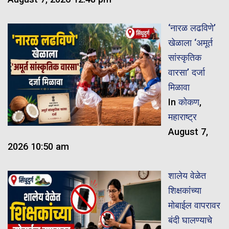
‘नारळ लढविणे’
खेळाला ‘अमूर्त
सांस्कृतिक
वारसा’ दर्जा
मिळावा
In
कोकण
,
महाराष्ट्र
August 7,
2026 10:50 am
शालेय वेळेत
शिक्षकांच्या
मोबाईल वापरावर
बंदी घालण्याचे