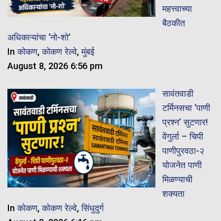
महत्त्वाच्या
बैठकीत
अधिकाऱ्यांचा ‘नो-शो’
In
कोकण
,
कोकण रेल्वे
,
मुंबई
August 8, 2026 6:56 pm
सावंतवाडी
टर्मिनसचा ‘पाणी
प्रश्न’ सुटणार!
वेंगुर्ला – चिपी
पाणीपुरवठा-२
योजनेत पाणी
मिळण्याची
शक्यता
In
कोकण
,
कोकण रेल्वे
,
सिंधुदुर्ग