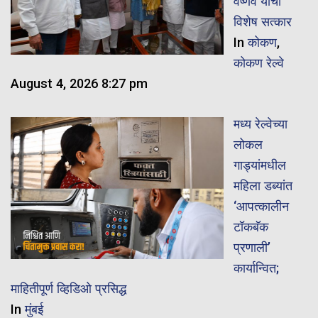
वैष्णव यांचा
विशेष सत्कार
In
कोकण
,
कोकण रेल्वे
August 4, 2026 8:27 pm
मध्य रेल्वेच्या
लोकल
गाड्यांमधील
महिला डब्यांत
‘आपत्कालीन
टॉकबॅक
प्रणाली’
कार्यान्वित;
माहितीपूर्ण व्हिडिओ प्रसिद्ध
In
मुंबई