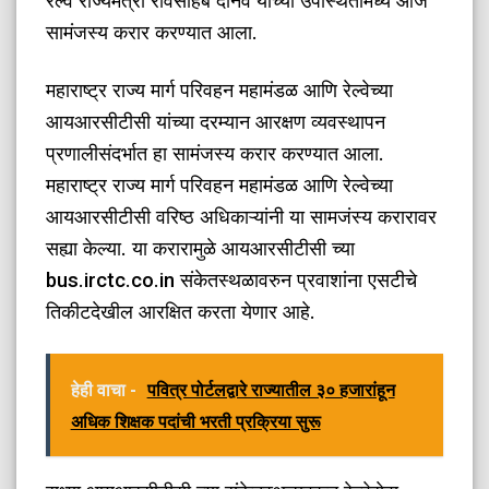
रेल्वे राज्यमंत्री रावसाहेब दानवे यांच्या उपस्थितीमध्ये आज
सामंजस्य करार करण्यात आला.
महाराष्ट्र राज्य मार्ग परिवहन महामंडळ आणि रेल्वेच्या
आयआरसीटीसी यांच्या दरम्यान आरक्षण व्यवस्थापन
प्रणालीसंदर्भात हा सामंजस्य करार करण्यात आला.
महाराष्ट्र राज्य मार्ग परिवहन महामंडळ आणि रेल्वेच्या
आयआरसीटीसी वरिष्ठ अधिकाऱ्यांनी या सामजंस्य करारावर
सह्या केल्या. या करारामुळे आयआरसीटीसी च्या
bus.irctc.co.in संकेतस्थळावरुन प्रवाशांना एसटीचे
तिकीटदेखील आरक्षित करता येणार आहे.
हेही वाचा -
पवित्र पोर्टलद्वारे राज्यातील ३० हजारांहून
अधिक शिक्षक पदांची भरती प्रक्रिया सुरू