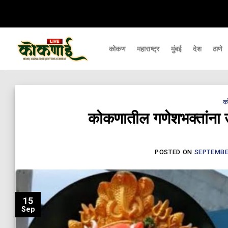
Skip
यापर्यंत पोहचवणारे डिजिटल बातमीपत्र - Kokanai Live News
कोकणातील ताज्या आणि 
to
content
कोकण
महाराष्ट्र
मुंबई
देश
ठाणे
क
कोकणातील गणेशभक्तांना उ
POSTED ON
SEPTEMBER
15
Sep