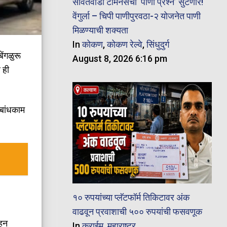
सावंतवाडी टर्मिनसचा ‘पाणी प्रश्न’ सुटणार!
वेंगुर्ला – चिपी पाणीपुरवठा-२ योजनेत पाणी
मिळण्याची शक्यता
In
कोकण
,
कोकण रेल्वे
,
सिंधुदुर्ग
ेंगळुरू
August 8, 2026 6:16 pm
 ही
 बांधकाम
१० रुपयांच्या प्लॅटफॉर्म तिकिटावर अंक
वाढवून प्रवाशाची ५०० रुपयांची फसवणूक
ाहन
In
क्राईम
,
महाराष्ट्र