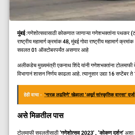
मुंबई
:गणेशोत्सवासाठी कोकणात जाणाऱ्या गणेशभक्तांना पथकर (टोल) 
राष्ट्रीय महामार्ग क्रमांक 48, मुंबई गोवा राष्ट्रीय महामार्ग क्
सवलत 01 ऑक्टोबरपर्यंत असणार आहे
अलीकडेच मुख्यमंत्री एकनाथ शिंदे यांनी गणेशभक्तांना टोलमाफी 
विभागानं शासन निर्णय काढला आहे. त्यानुसार उद्या 16 सप्टेंबर
हेही वाचा -
'नारळ लढविणे' खेळाला 'अमूर्त सांस्कृतिक वारसा' दर्ज
असे मिळतील पास
टोलमाफी सवलतीसाठी ‘
गणेशोत्सव 2023′ , ‘कोकण दर्शन’
अशा आ