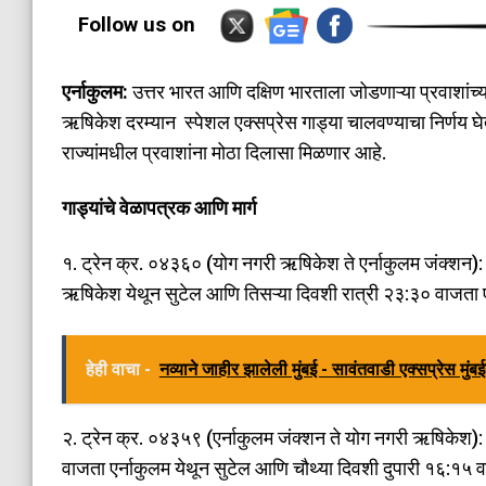
Follow us on
एर्नाकुलम:
उत्तर भारत आणि दक्षिण भारताला जोडणाऱ्या प्रवाशांच्
ऋषिकेश दरम्यान स्पेशल एक्सप्रेस गाड्या चालवण्याचा निर्णय घेतल
राज्यांमधील प्रवाशांना मोठा दिलासा मिळणार आहे.
​गाड्यांचे वेळापत्रक आणि मार्ग
​१. ट्रेन क्र. ०४३६० (योग नगरी ऋषिकेश ते एर्नाकुलम जंक्शन
ऋषिकेश येथून सुटेल आणि तिसऱ्या दिवशी रात्री २३:३० वाजता ए
हेही वाचा -
नव्याने जाहीर झालेली मुंबई - सावंतवाडी एक्सप्रेस मुंब
​२. ट्रेन क्र. ०४३५९ (एर्नाकुलम जंक्शन ते योग नगरी ऋषिकेश):
वाजता एर्नाकुलम येथून सुटेल आणि चौथ्या दिवशी दुपारी १६:१५