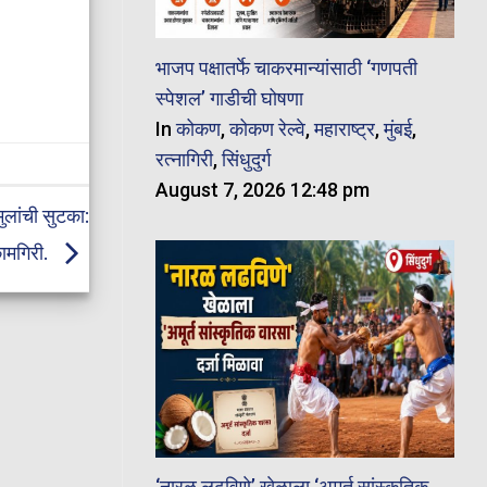
भाजप पक्षातर्फे चाकरमान्यांसाठी ‘गणपती
स्पेशल’ गाडीची घोषणा
In
कोकण
,
कोकण रेल्वे
,
महाराष्ट्र
,
मुंबई
,
रत्नागिरी
,
सिंधुदुर्ग
August 7, 2026 12:48 pm
ुलांची सुटका:
ामगिरी.
‘नारळ लढविणे’ खेळाला ‘अमूर्त सांस्कृतिक