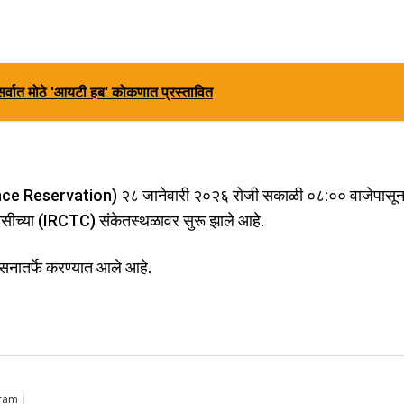
सर्वात मोठे 'आयटी हब' कोकणात प्रस्तावित
vance Reservation) २८ जानेवारी २०२६ रोजी सकाळी ०८:०० वाजेपासून 
सीच्या (IRCTC) संकेतस्थळावर सुरू झाले आहे.
शासनातर्फे करण्यात आले आहे.
ram