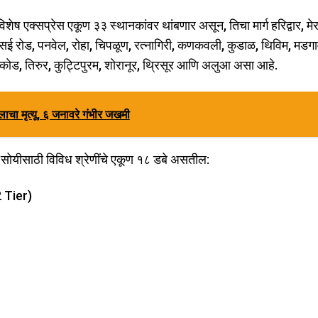
ेष एक्सप्रेस एकूण ३३ स्थानकांवर थांबणार असून, तिचा मार्ग हरिद्वार, मे
 वसई रोड, पनवेल, रोहा, चिपळूण, रत्नागिरी, कणकवली, कुडाळ, थिविम, मडगा
कोड, तिरुर, कुट्टिपुरम, शोरानूर, थ्रिसूर आणि अलुआ असा आहे.
लाचा मृत्यू, ६ जनावरे गंभीर जखमी
ोयीसाठी विविध श्रेणींचे एकूण १८ डबे असतील:
2 Tier)