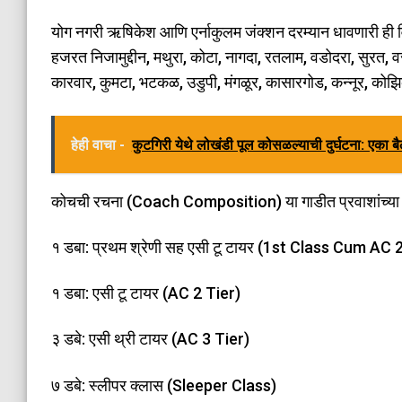
योग नगरी ऋषिकेश आणि एर्नाकुलम जंक्शन दरम्यान धावणारी ही विश
हजरत निजामुद्दीन, मथुरा, कोटा, नागदा, रतलाम, वडोदरा, सुरत,
कारवार, कुमटा, भटकळ, उडुपी, मंगळूर, कासारगोड, कन्नूर, कोझि
हेही वाचा -
कुटगिरी येथे लोखंडी पूल कोसळल्याची दुर्घटना: एका बै
​कोचची रचना (Coach Composition) या गाडीत प्रवाशांच्या स
​१ डबा: प्रथम श्रेणी सह एसी टू टायर (1st Class Cum AC 
​१ डबा: एसी टू टायर (AC 2 Tier)
​३ डबे: एसी थ्री टायर (AC 3 Tier)
​७ डबे: स्लीपर क्लास (Sleeper Class)