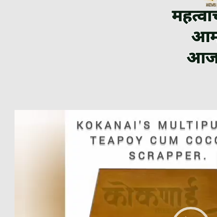
Video
Player