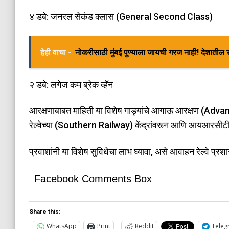
​४ डबे: जनरल सेकंड क्लास (General Second Class)
हेही वाचा -
नोकरीसाठी मुंबई पुण्याला जायची गरज नाही! देशातील 
​२ डबे: लगेज कम ब्रेक व्हॅन
​आरक्षणाबाबत माहिती या विशेष गाड्यांचे आगाऊ आरक्षण (Ad
रेल्वेच्या (Southern Railway) केंद्रांवरून आणि आयआरसीटी
​प्रवाशांनी या विशेष सुविधेचा लाभ घ्यावा, असे आवाहन रेल्वे प्र
Facebook Comments Box
Share this:
WhatsApp
Print
Reddit
Teleg