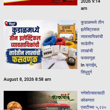
2026 9:14
am
कुडाळमध्ये तीन
इलेक्ट्रिकल
व्यावसायिकांची
साडेतीन
लाखांची
फसवणूक
In
क्राईम
,
सिंधुदुर्ग
August 8, 2026 8:58 am
गणेशोत्सवासाठी
कोकणात
एसटीच्या ५,२२०