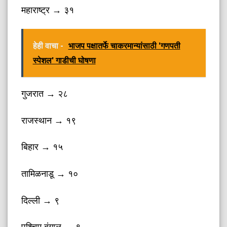
महाराष्ट्र → ३१
हेही वाचा -
भाजप पक्षातर्फे चाकरमान्यांसाठी 'गणपती
स्पेशल' गाडीची घोषणा
गुजरात → २८
राजस्थान → १९
बिहार → १५
तामिळनाडू → १०
दिल्ली → ९
पश्चिम बंगाल → ९