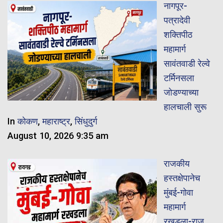
नागपूर-
पत्रादेवी
शक्तिपीठ
महामार्ग
सावंतवाडी रेल्वे
टर्मिनसला
जोडण्याच्या
हालचाली सुरू
In
कोकण
,
महाराष्ट्र
,
सिंधुदुर्ग
August 10, 2026 9:35 am
राजकीय
हस्तक्षेपानेच
मुंबई-गोवा
महामार्ग
रखडला-राज