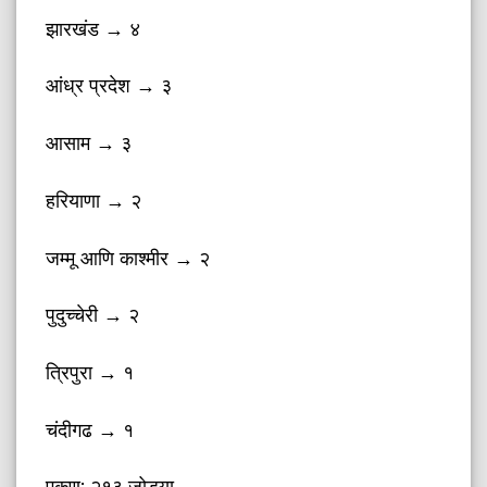
झारखंड → ४
आंध्र प्रदेश → ३
आसाम → ३
हरियाणा → २
जम्मू आणि काश्मीर → २
पुदुच्चेरी → २
त्रिपुरा → १
चंदीगढ → १
एकूण: २१३ जोड्या