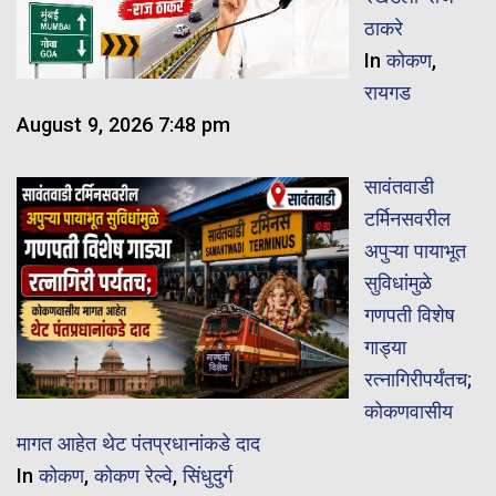
ठाकरे
In
कोकण
,
रायगड
August 9, 2026 7:48 pm
सावंतवाडी
टर्मिनसवरील
अपुऱ्या पायाभूत
सुविधांमुळे
गणपती विशेष
गाड्या
रत्नागिरीपर्यंतच;
कोकणवासीय
मागत आहेत थेट पंतप्रधानांकडे दाद
In
कोकण
,
कोकण रेल्वे
,
सिंधुदुर्ग