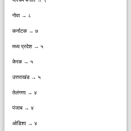
गोवा → ८
कर्नाटक → ७
मध्य प्रदेश → ५
केरळ → ५
उत्तराखंड → ५
तेलंगणा → ४
पंजाब → ४
ओडिशा → ४