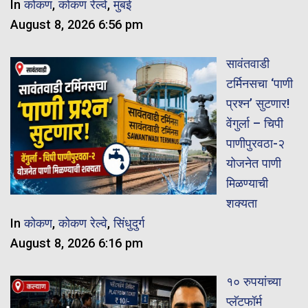
In
कोकण
,
कोकण रेल्वे
,
मुंबई
August 8, 2026 6:56 pm
सावंतवाडी
टर्मिनसचा ‘पाणी
प्रश्न’ सुटणार!
वेंगुर्ला – चिपी
पाणीपुरवठा-२
योजनेत पाणी
मिळण्याची
शक्यता
In
कोकण
,
कोकण रेल्वे
,
सिंधुदुर्ग
August 8, 2026 6:16 pm
१० रुपयांच्या
प्लॅटफॉर्म