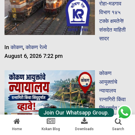
रोहा-मडगाव
विभाग १४५
टक्के क्षमतेने!
संसदेत माहिती
सादर
In
कोकण
,
कोकण रेल्वे
August 6, 2026 7:22 pm
कोकण
आयुक्तांचे
न्यायालय
रत्नागिरी किंवा
सिंधुदुर्गात व्हावे!
Join Our Whatsapp Group.
In
रत्नागिरी
,
सिंधुदुर्ग
Home
Kokan Blog
Downloads
Search
August 6,