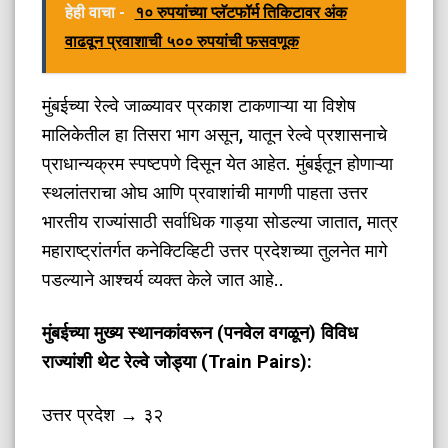
हेही वाचा -
१० रुपयांच्या प्लॅटफॉर्म तिकिटावर अंक
वाढवून प्रवाशाची ५०० रुपयांची फसवणूक
​मुंबईच्या रेल्वे जाळ्यावर प्रकाश टाकणाऱ्या या विशेष
मालिकेतील हा तिसरा भाग असून, यातून रेल्वे प्रशासनाचे
प्राधान्यक्रम स्पष्टपणे दिसून येत आहेत. मुंबईतून होणाऱ्या
स्थलांतराचा ओघ आणि प्रवाशांची मागणी पाहता उत्तर
भारतीय राज्यांसाठी सर्वाधिक गाड्या सोडल्या जातात, मात्र
महाराष्ट्रांतर्गत कनेक्टिव्हिटी उत्तर प्रदेशच्या तुलनेत मागे
पडल्याने आश्चर्य व्यक्त केले जात आहे..
मुंबईच्या मुख्य स्थानकांवरून (पनवेल वगळून) विविध
राज्यांशी थेट रेल्वे जोड्या (Train Pairs):
उत्तर प्रदेश → ३२