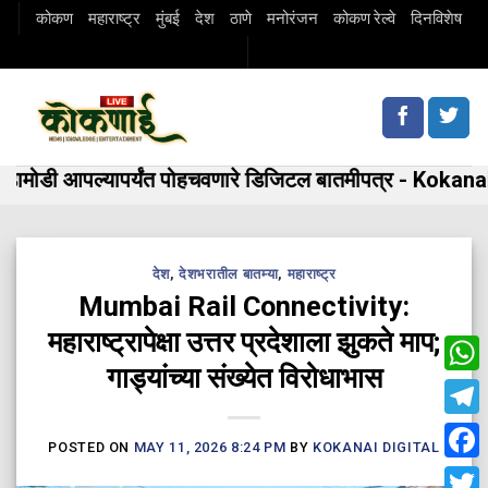
Skip
कोकण
महाराष्ट्र
मुंबई
देश
ठाणे
मनोरंजन
कोकण रेल्वे
दिनविशेष
to
content
मोडी आपल्यापर्यंत पोहचवणारे डिजिटल बातमीपत्र - Kokanai 
देश
,
देशभरातील बातम्या
,
महाराष्ट्र
Mumbai Rail Connectivity:
महाराष्ट्रापेक्षा उत्तर प्रदेशाला झुकते माप;
गाड्यांच्या संख्येत विरोधाभास
Wha
Tele
POSTED ON
MAY 11, 2026 8:24 PM
BY
KOKANAI DIGITAL
Fac