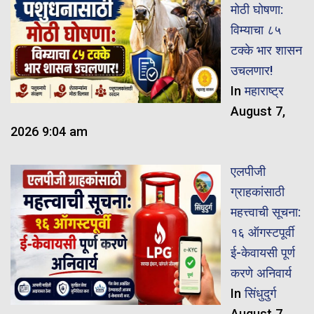
मोठी घोषणा:
विम्याचा ८५
टक्के भार शासन
उचलणार!
In
महाराष्ट्र
August 7,
2026 9:04 am
एलपीजी
ग्राहकांसाठी
महत्त्वाची सूचना:
१६ ऑगस्टपूर्वी
ई-केवायसी पूर्ण
करणे अनिवार्य
In
सिंधुदुर्ग
August 7,