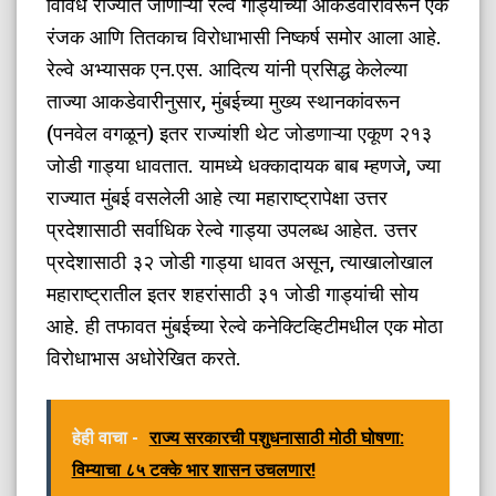
विविध राज्यांत जाणाऱ्या रेल्वे गाड्यांच्या आकडेवारीवरून एक
रंजक आणि तितकाच विरोधाभासी निष्कर्ष समोर आला आहे.
रेल्वे अभ्यासक एन.एस. आदित्य यांनी प्रसिद्ध केलेल्या
ताज्या आकडेवारीनुसार, मुंबईच्या मुख्य स्थानकांवरून
(पनवेल वगळून) इतर राज्यांशी थेट जोडणाऱ्या एकूण २१३
जोडी गाड्या धावतात. यामध्ये धक्कादायक बाब म्हणजे, ज्या
राज्यात मुंबई वसलेली आहे त्या महाराष्ट्रापेक्षा उत्तर
प्रदेशासाठी सर्वाधिक रेल्वे गाड्या उपलब्ध आहेत. उत्तर
प्रदेशासाठी ३२ जोडी गाड्या धावत असून, त्याखालोखाल
महाराष्ट्रातील इतर शहरांसाठी ३१ जोडी गाड्यांची सोय
आहे. ही तफावत मुंबईच्या रेल्वे कनेक्टिव्हिटीमधील एक मोठा
विरोधाभास अधोरेखित करते.
हेही वाचा -
राज्य सरकारची पशुधनासाठी मोठी घोषणा:
विम्याचा ८५ टक्के भार शासन उचलणार!