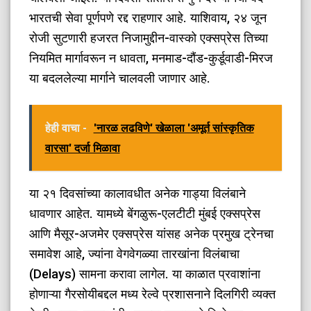
भारतची सेवा पूर्णपणे रद्द राहणार आहे. याशिवाय, २४ जून
रोजी सुटणारी हजरत निजामुद्दीन-वास्को एक्सप्रेस तिच्या
नियमित मार्गावरून न धावता, मनमाड-दौंड-कुर्डूवाडी-मिरज
या बदललेल्या मार्गाने चालवली जाणार आहे.
हेही वाचा -
'नारळ लढविणे' खेळाला 'अमूर्त सांस्कृतिक
वारसा' दर्जा मिळावा
​या २१ दिवसांच्या कालावधीत अनेक गाड्या विलंबाने
धावणार आहेत. यामध्ये बेंगळुरू-एलटीटी मुंबई एक्सप्रेस
आणि मैसूर-अजमेर एक्सप्रेस यांसह अनेक प्रमुख ट्रेनचा
समावेश आहे, ज्यांना वेगवेगळ्या तारखांना विलंबाचा
(Delays) सामना करावा लागेल. या काळात प्रवाशांना
होणाऱ्या गैरसोयीबद्दल मध्य रेल्वे प्रशासनाने दिलगिरी व्यक्त