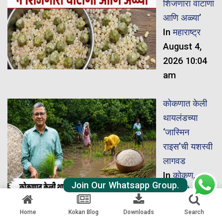
शिजणारा वाटाणा
आणि अळ्या’
In
महाराष्ट्र
August 4,
2026 10:04
am
कोकणात केली
थायलंडच्या
‘जास्मिन
राइस’ची यशस्वी
लागवड
In
कोकण
,
Join Our Whatsapp Group.
रत्नागिरी
,
शेती
August 4,
Home
Kokan Blog
Downloads
Search
2026 9:24 am