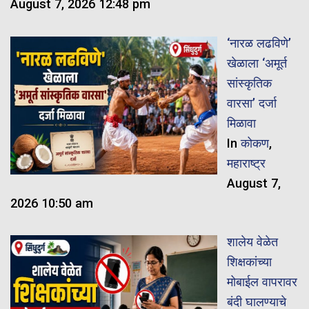
August 7, 2026 12:48 pm
‘नारळ लढविणे’
खेळाला ‘अमूर्त
सांस्कृतिक
वारसा’ दर्जा
मिळावा
In
कोकण
,
महाराष्ट्र
August 7,
2026 10:50 am
शालेय वेळेत
शिक्षकांच्या
मोबाईल वापरावर
बंदी घालण्याचे