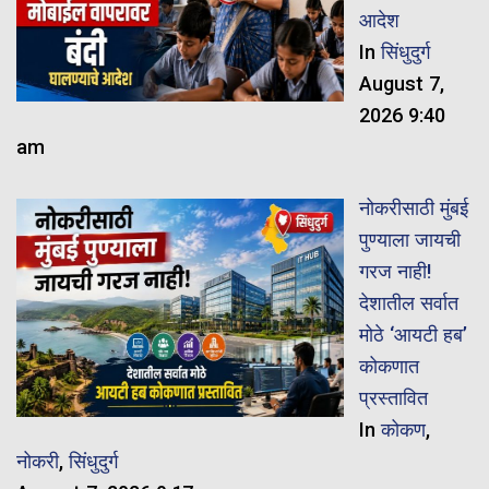
आदेश
In
सिंधुदुर्ग
August 7,
2026 9:40
am
नोकरीसाठी मुंबई
पुण्याला जायची
गरज नाही!
देशातील सर्वात
मोठे ‘आयटी हब’
कोकणात
प्रस्तावित
In
कोकण
,
नोकरी
,
सिंधुदुर्ग