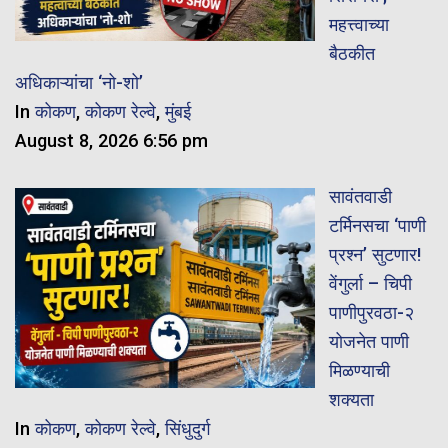
महत्त्वाच्या
बैठकीत
अधिकाऱ्यांचा ‘नो-शो’
In
कोकण
,
कोकण रेल्वे
,
मुंबई
August 8, 2026 6:56 pm
सावंतवाडी
टर्मिनसचा ‘पाणी
प्रश्न’ सुटणार!
वेंगुर्ला – चिपी
पाणीपुरवठा-२
योजनेत पाणी
मिळण्याची
शक्यता
In
कोकण
,
कोकण रेल्वे
,
सिंधुदुर्ग