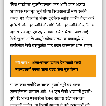
‘निरा यार्डाच्या’ नूतनीकरणाचे काम आणि इतर अत्यंत
आवश्यक पायाभूत सुविधांच्या विकासासाठी मध्य रेल्वेने
तब्बल २१ दिवसांचा विशेष ट्रॅफिक ब्लॉक जाहीर केला आहे.
हा ‘प्री-नॉन्-इंटरलॉकिंग’ आणि ‘नॉन्-इंटरलॉकिंग’ ब्लॉक ५
जून ते २५ जून २०२६ या कालावधीत घेतला जात आहे.
रेल्वे सुरक्षा आणि आधुनिकीकरणाच्या या कामांमुळे या
मार्गावरील रेल्वे वाहतुकीत मोठे बदल करण्यात आले आहेत.
हेही वाचा -
ओला-उबरला टक्कर देण्यासाठी एसटी
महामंडळाची स्वस्त 'छावा राइड' सेवा सुरू होणार
​या ब्लॉकचा सर्वाधिक फटका हुबळी-पुणे वंदे भारत
एक्सप्रेसला बसणार आहे. १९ जून रोजी धावणारी हुबळी-
पुणे वंदे भारत एक्सप्रेस केवळ सातारा स्टेशनपर्यंतच
चालवली जाईल. या दिवशी सातारा ते पुणे दरम्यानची वंदे