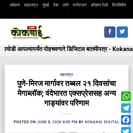
Skip
कोकण
महाराष्ट्र
मुंबई
देश
ठाणे
मनोरंजन
कोकण रेल्वे
दिनविशेष
to
content
मोडी आपल्यापर्यंत पोहचवणारे डिजिटल बातमीपत्र - Kokanai 
महाराष्ट्र
पुणे-मिरज मार्गावर तब्बल २१ दिवसांचा
मेगाब्लॉक; वंदेभारत एक्सप्रेससह अन्य
गाड्यांवर परिणाम
Wha
Tele
POSTED ON
JUNE 8, 2026 8:55 PM
BY
KOKANAI DIGITAL
Fac