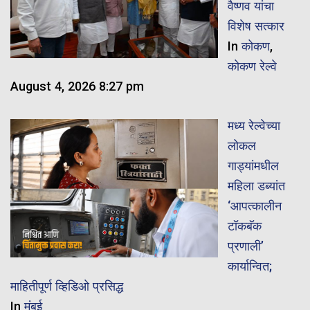
वैष्णव यांचा
विशेष सत्कार
In
कोकण
,
कोकण रेल्वे
August 4, 2026 8:27 pm
मध्य रेल्वेच्या
लोकल
गाड्यांमधील
महिला डब्यांत
‘आपत्कालीन
टॉकबॅक
प्रणाली’
कार्यान्वित;
माहितीपूर्ण व्हिडिओ प्रसिद्ध
In
मुंबई