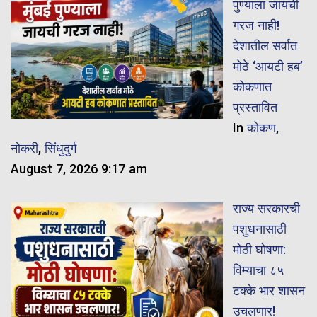
पुण्याला जायची
गरज नाही!
देशातील सर्वात
मोठे ‘आयटी हब’
कोकणात
प्रस्तावित
In
कोकण
,
नोकरी
,
सिंधुदुर्ग
August 7, 2026 9:17 am
राज्य सरकारची
पशुधनासाठी
मोठी घोषणा:
विम्याचा ८५
टक्के भार शासन
उचलणार!