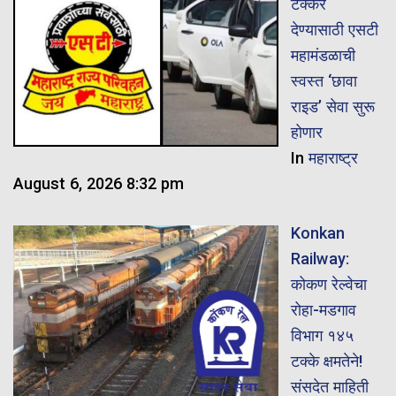
टक्कर
देण्यासाठी एसटी
महामंडळाची
स्वस्त ‘छावा
राइड’ सेवा सुरू
होणार
In
महाराष्ट्र
August 6, 2026 8:32 pm
Konkan
Railway:
कोकण रेल्वेचा
रोहा-मडगाव
विभाग १४५
टक्के क्षमतेने!
संसदेत माहिती