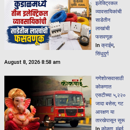
इलेक्ट्रिकल
व्यावसायिकांची
साडेतीन
लाखांची
फसवणूक
In
क्राईम
,
सिंधुदुर्ग
August 8, 2026 8:58 am
गणेशोत्सवासाठी
कोकणात
एसटीच्या ५,२२०
जादा बसेस; गट
आरक्षण या
तारखेपासून सुरू
In
कोकण
,
मुंबई
,