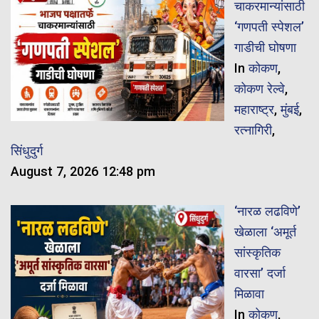
चाकरमान्यांसाठी
‘गणपती स्पेशल’
गाडीची घोषणा
In
कोकण
,
कोकण रेल्वे
,
महाराष्ट्र
,
मुंबई
,
रत्नागिरी
,
सिंधुदुर्ग
August 7, 2026 12:48 pm
‘नारळ लढविणे’
खेळाला ‘अमूर्त
सांस्कृतिक
वारसा’ दर्जा
मिळावा
In
कोकण
,