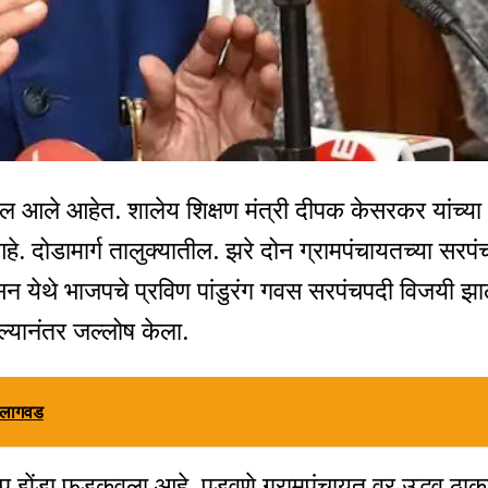
ाल आले आहेत. शालेय शिक्षण मंत्री दीपक केसरकर यांच्या
. दोडामार्ग तालुक्यातील. झरे दोन ग्रामपंचायतच्या सरपं
्नवसन येथे भाजपचे प्रविण पांडुरंग गवस सरपंचपदी विजयी झा
्यानंतर जल्लोष केला.
ी लागवड
प झेंडा फडकवला आहे. पडवणे ग्रामपंचायत वर उद्धव ठाक