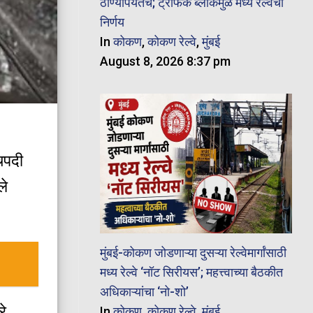
ठाण्यापर्यंतच; ट्रॅफिक ब्लॉकमुळे मध्य रेल्वेचा
निर्णय
In
कोकण
,
कोकण रेल्वे
,
मुंबई
August 8, 2026 8:37 pm
चपदी
ले
मुंबई-कोकण जोडणाऱ्या दुसऱ्या रेल्वेमार्गांसाठी
मध्य रेल्वे ‘नॉट सिरीयस’; महत्त्वाच्या बैठकीत
अधिकाऱ्यांचा ‘नो-शो’
रे
In
कोकण
,
कोकण रेल्वे
,
मुंबई