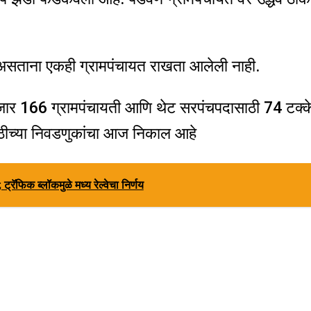
री असताना एकही ग्रामपंचायत राखता आलेली नाही.
 हजार 166 ग्रामपंचायती आणि थेट सरपंचपदासाठी 74 टक्क
ठीच्या निवडणुकांचा आज निकाल आहे
्रॅफिक ब्लॉकमुळे मध्य रेल्वेचा निर्णय