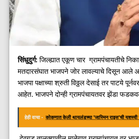
सिंधुदुर्ग:
जिल्ह्यात एकूण चार ग्रामपंचायतीचे निक
मतदारसंघात भाजपने जोर लावल्याचे दिसून आले आहे
भाजपा पक्षाच्या श्रुती विठ्ठल देसाई तर पाटये पूर
आहेत. भाजपने दोन्ही ग्रामपंचायतवर झेंडा फडकवल
हेही वाचा -
कोकणात केली थायलंडच्या 'जास्मिन राइस'ची यशस्व
देवगड तालुक्यातील माळेगाव ग्रामपंचायत वर भाज