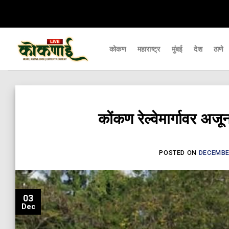
Skip
र्यंत पोहचवणारे डिजिटल बातमीपत्र - Kokanai Live News
कोकणातील ताज्या आणि महत्
to
content
कोकण
महाराष्ट्र
मुंबई
देश
ठाणे
कोंकण रेल्वेमार्गावर 
POSTED ON
DECEMBER
03
Dec