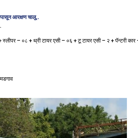
यापासून आरक्षण चालू..
.
लीपर – ०८ + थ्री टायर एसी – ०६ + टू टायर एसी – २ + पॅन्टरी कार
ि मडगाव