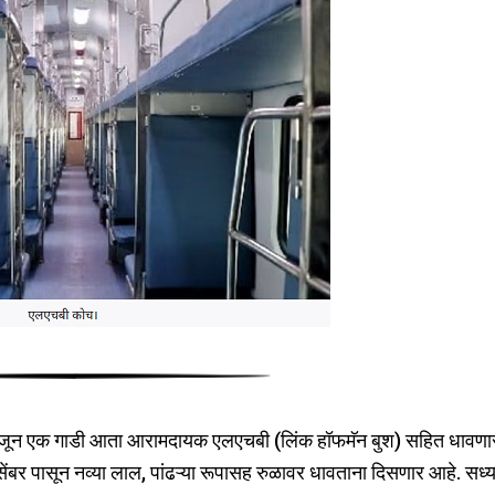
री अजून एक गाडी आता आरामदायक एलएचबी (लिंक हॉफमॅन बुश) सहित धावणा
 पासून नव्या लाल, पांढऱ्या रूपासह रुळावर धावताना दिसणार आहे. सध्या