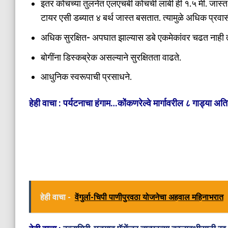
इतर कोचच्या तुलनेत एलएचबी कोचची लांबी ही १.५ मी. जास्त
टायर एसी डब्यात ४ बर्थ जास्त बसतात. त्यामुळे अधिक प्रवासी
अधिक सुरक्षित- अपघात झाल्यास डबे एकमेकांवर चढत नाही त्य
बोगींना डिस्कब्रेक असल्याने सुरक्षितता वाढते.
आधुनिक स्वरूपाची प्रसाधने.
हेही वाचा :
पर्यटनाचा हंगाम…कोंकणरेल्वे मार्गावरील ८ गाड्या अत
हेही वाचा -
वेंगुर्ला-चिपी पाणीपुरवठा योजनेचा अहवाल महिनाभरात