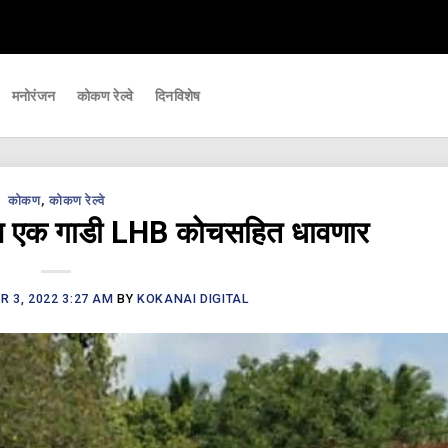
वाच्या घडामोडी आपल्यापर्यंत पोहचवणारे डिजिटल बातमीपत्र - Kokanai Live News
मनोरंजन
कोकण रेल्वे
दिनविशेष
कोकण
,
कोकण रेल्वे
अजून एक गाडी LHB कोचसहित धावणार
 3, 2022 3:27 AM
BY
KOKANAI DIGITAL