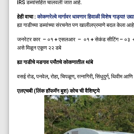
IRS डब्यांसहित चालवली जात आहे.
हेही वाचा :
कोकणरेल्वे मार्गावर धावणार हिवाळी विशेष गाड्या! उद्
ह्या गाडीच्या डब्यांच्या संरचनेत पण खालीलप्रमाणे बदल केला आहे
जनरेटर कार – ०१ + एसलआर – ०१ + सेकंड सीटिंग – ०३ + स्
असे मिळून एकूण २२ डबे
ह्या गाडीचे मडगाव पर्यंतचे कोकणातील थांबे
वसई रोड, पनवेल, रोहा, चिपळूण, रत्नागिरी, सिंधुदुर्ग, थिवीम आण
एलएचबी (लिंक हॉफमॅन बुश) कोच ची वैशिष्ट्ये