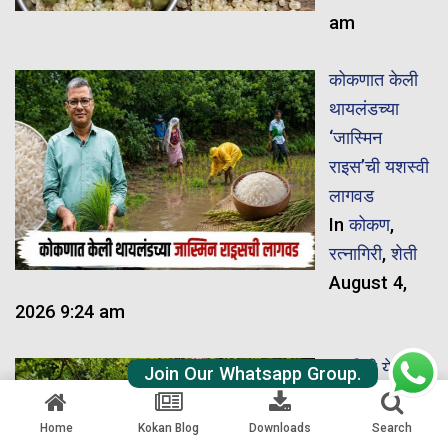
am
कोकणात केली
थायलंडच्या
‘जास्मिन
राइस’ची यशस्वी
लागवड
In
कोकण
,
रत्नागिरी
,
शेती
August 4,
2026 9:24 am
कुटगिरी येथे
Join Our Whatsapp Group.
लोखंडी पूल
कोसळल्याची
Home
Kokan Blog
Downloads
Search