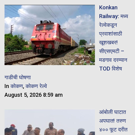
Konkan
Railway: मध्य
रेल्वेकडून
प्रवाशांसाठी
खूशखबर!
सीएसएमटी –
मडगाव दरम्यान
TOD विशेष
गाडीची घोषणा
In
कोकण
,
कोकण रेल्वे
August 5, 2026 8:59 am
आंबोली घाटात
अपघात! तरुण
४०० फूट दरीत