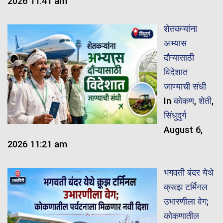
2026 11:41 am
शेतकऱ्यांना
अभ्यास
दौऱ्यासाठी
विदेशात
जाण्याची संधी
In
कोकण
,
शेती
,
सिंधुदुर्ग
August 6,
2026 11:21 am
भगवती बंदर येथे
क्रूझ टर्मिनल
उभारणीला वेग;
कोकणातील