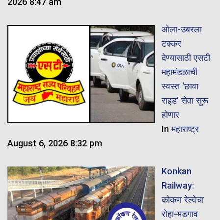
2026 8:47 am
ओला-उबरला
टक्कर
देण्यासाठी एसटी
महामंडळाची
स्वस्त ‘छावा
राइड’ सेवा सुरू
होणार
In
महाराष्ट्र
August 6, 2026 8:32 pm
Konkan
Railway:
कोकण रेल्वेचा
रोहा-मडगाव