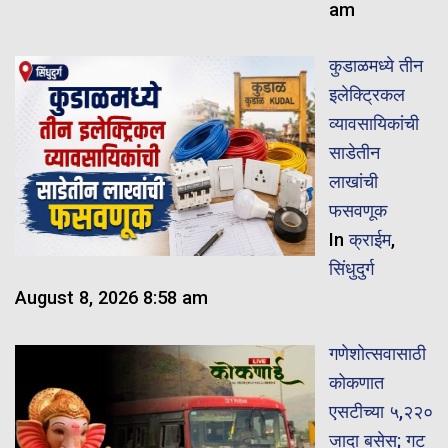
am
कुडाळमध्ये तीन
इलेक्ट्रिकल
व्यावसायिकांची
साडेतीन
लाखांची
फसवणूक
In
क्राईम
,
सिंधुदुर्ग
August 8, 2026 8:58 am
गणेशोत्सवासाठी
कोकणात
एसटीच्या ५,२२०
जादा बसेस; गट