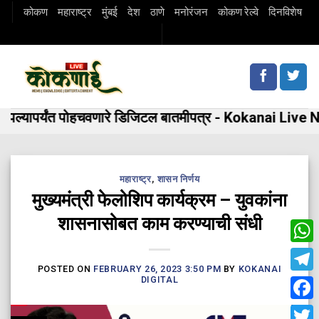
Skip
कोकण
महाराष्ट्र
मुंबई
देश
ठाणे
मनोरंजन
कोकण रेल्वे
दिनविशेष
to
content
्यापर्यंत पोहचवणारे डिजिटल बातमीपत्र - Kokanai Live New
महाराष्ट्र
,
शासन निर्णय
मुख्यमंत्री फेलोशिप कार्यक्रम – युवकांना
शासनासोबत काम करण्याची संधी
Wha
POSTED ON
FEBRUARY 26, 2023 3:50 PM
BY
KOKANAI
Tele
DIGITAL
Fac