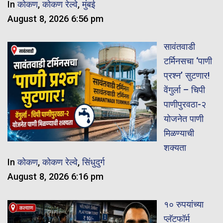
In
कोकण
,
कोकण रेल्वे
,
मुंबई
August 8, 2026 6:56 pm
सावंतवाडी
टर्मिनसचा ‘पाणी
प्रश्न’ सुटणार!
वेंगुर्ला – चिपी
पाणीपुरवठा-२
योजनेत पाणी
मिळण्याची
शक्यता
In
कोकण
,
कोकण रेल्वे
,
सिंधुदुर्ग
August 8, 2026 6:16 pm
१० रुपयांच्या
प्लॅटफॉर्म