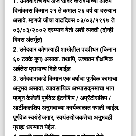
1. उमेदवाराचे वय अर्ज सादर करावयाच्या अंतिम
दिनांकास किमान २१ ते कमाल २६ वर्ष या दरम्यान
असावे. म्हणजे जीचा वाढदिवस ०३/०३/१९९७ ते
०३/०३/२००२ दरम्यान येतो अशी व्यक्ती (दोन्ही
दिवस अंतर्भूत)
2. उमेदवार कोणत्याही शाखेतील पदवीधर (किमान
६० टक्के गुण) असावा. तथापि, उच्चतम शैक्षणिक
अर्हतेस प्राधान्य दिले जाईल
3. उमेदवाराकडे किमान एक वर्षाचा पूर्णवेळ कामाचा
अनुभव असावा. व्यावसायिक अभ्यासक्रमाचा भाग
म्हणून केलेली पूर्णवेळ इंटर्नशिप / अप्रेंटीसशिप /
आर्टीकलशिप अनुभवाच्या कार्यकाळात गणली जाईल.
पूर्णवेळ स्वयंरोजगार, स्वयंउद्योजकतेचा अनुभवही
ग्राह्य धरण्यात येईल.