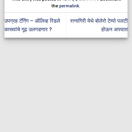
the
permalink
.
उपग्रह टॅगिंग – ऑलिव्ह रिडले
रत्नागिरी येथे बोलेरो टेम्पो पलटी
कासवांचे गूढ उलगडणार ?
होऊन अपघात