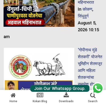
महिनाभरात
In
कोकण
,
सिंधुदुर्ग
August 5,
2026 10:15
am
‘गोपीनाथ मुंडे
शेतकरी’ योजनेत
भूमिहीन शेतमजूर
आणि महिला
शेतकऱ्यांचा
समावेश होणार
Join Our Whatsapp Group.
In
महाराष्ट्र
August 5,
Home
Kokan Blog
Downloads
Search
2026 9:39 am