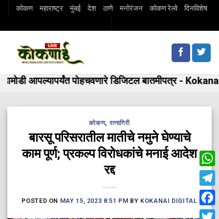
Skip
कोकण
महाराष्ट्र
मुंबई
देश
ठाणे
मनोरंजन
कोकण रेल्वे
दिनविशेष
to
content
मोडी आपल्यापर्यंत पोहचवणारे डिजिटल बातमीपत्र - Kokanai 
कोकण
,
रत्नागिरी
बारसू परिसरातील मातीचे नमुने घेण्याचे
काम पूर्ण; प्रकल्प विरोधकांचे मनाई आदेश
रद्द
Wha
Tele
POSTED ON
MAY 15, 2023 8:51 PM
BY
KOKANAI DIGITAL
Fac