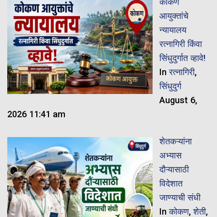
कोकण
आयुक्तांचे
न्यायालय
रत्नागिरी किंवा
सिंधुदुर्गात व्हावे!
In
रत्नागिरी
,
सिंधुदुर्ग
August 6,
2026 11:41 am
शेतकऱ्यांना
अभ्यास
दौऱ्यासाठी
विदेशात
जाण्याची संधी
In
कोकण
,
शेती
,