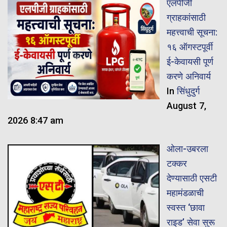
एलपीजी
ग्राहकांसाठी
महत्त्वाची सूचना:
१६ ऑगस्टपूर्वी
ई-केवायसी पूर्ण
करणे अनिवार्य
In
सिंधुदुर्ग
August 7,
2026 8:47 am
ओला-उबरला
टक्कर
देण्यासाठी एसटी
महामंडळाची
स्वस्त ‘छावा
राइड’ सेवा सुरू