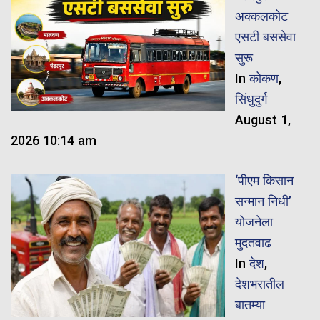
अक्कलकोट
एसटी बससेवा
सुरू
In
कोकण
,
सिंधुदुर्ग
August 1,
2026 10:14 am
‘पीएम किसान
सन्मान निधी’
योजनेला
मुदतवाढ
In
देश
,
देशभरातील
बातम्या