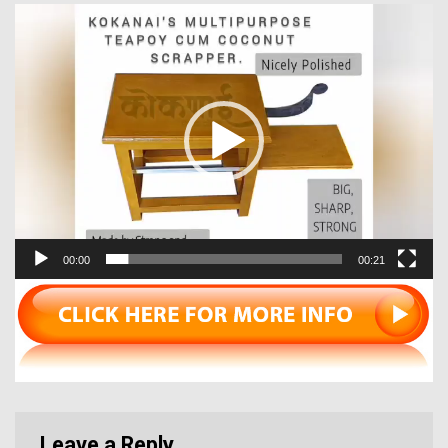
Video
Player
00:00
00:21
Leave a Reply