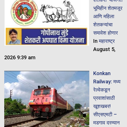
भूमिहीन शेतमजूर
आणि महिला
शेतकऱ्यांचा
समावेश होणार
In
महाराष्ट्र
August 5,
2026 9:39 am
Konkan
Railway: मध्य
रेल्वेकडून
प्रवाशांसाठी
खूशखबर!
सीएसएमटी –
मडगाव दरम्यान