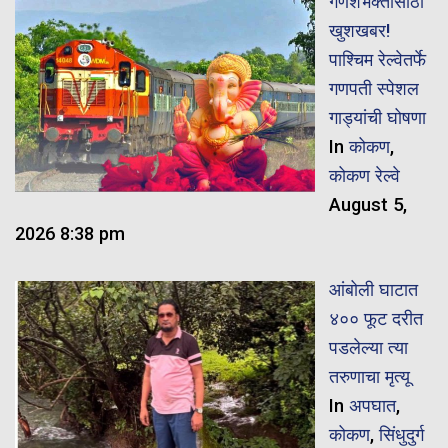
गणेशभक्तांसाठी
खुशखबर!
पाश्चिम रेल्वेतर्फे
गणपती स्पेशल
गाड्यांची घोषणा
In
कोकण
,
कोकण रेल्वे
August 5,
2026 8:38 pm
आंबोली घाटात
४०० फूट दरीत
पडलेल्या त्या
तरुणाचा मृत्यू
In
अपघात
,
कोकण
,
सिंधुदुर्ग