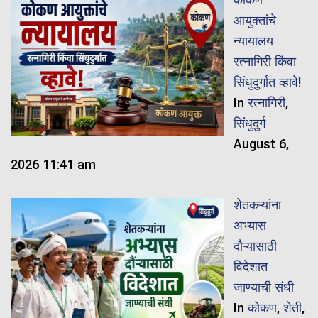
आयुक्तांचे
न्यायालय
रत्नागिरी किंवा
सिंधुदुर्गात व्हावे!
In
रत्नागिरी
,
सिंधुदुर्ग
August 6,
2026 11:41 am
शेतकऱ्यांना
अभ्यास
दौऱ्यासाठी
विदेशात
जाण्याची संधी
In
कोकण
,
शेती
,