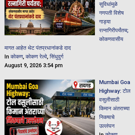
सुविधांमुळे
गणपती विशेष
गाड्या
रत्नागिरीपर्यंतच;
कोकणवासीय
मागत आहेत थेट पंतप्रधानांकडे दाद
In
कोकण
,
कोकण रेल्वे
,
सिंधुदुर्ग
August 9, 2026 3:54 pm
Mumbai Goa
Highway: टोल
वसुलीसाठी
किमान अंतराच्या
निकषाचे
उल्लंघन
In
कोकण
,