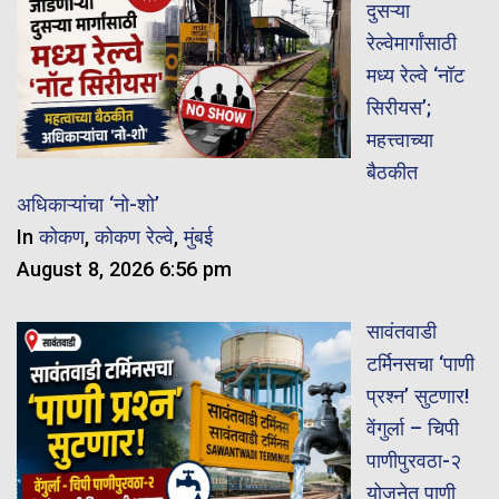
दुसऱ्या
रेल्वेमार्गांसाठी
मध्य रेल्वे ‘नॉट
सिरीयस’;
महत्त्वाच्या
बैठकीत
अधिकाऱ्यांचा ‘नो-शो’
In
कोकण
,
कोकण रेल्वे
,
मुंबई
August 8, 2026 6:56 pm
सावंतवाडी
टर्मिनसचा ‘पाणी
प्रश्न’ सुटणार!
वेंगुर्ला – चिपी
पाणीपुरवठा-२
योजनेत पाणी