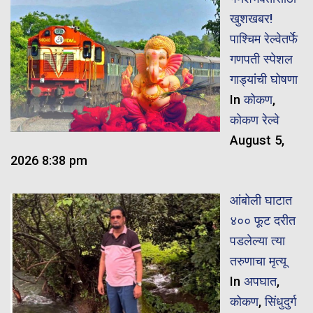
खुशखबर!
पाश्चिम रेल्वेतर्फे
गणपती स्पेशल
गाड्यांची घोषणा
In
कोकण
,
कोकण रेल्वे
August 5,
2026 8:38 pm
आंबोली घाटात
४०० फूट दरीत
पडलेल्या त्या
तरुणाचा मृत्यू
In
अपघात
,
कोकण
,
सिंधुदुर्ग