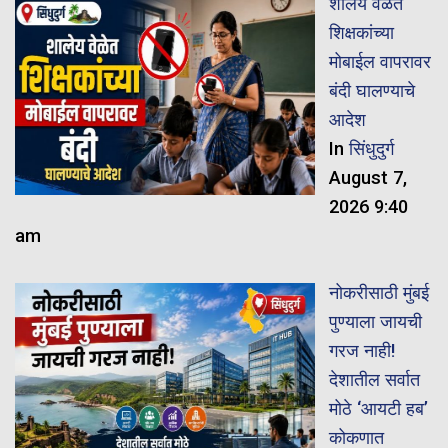
शालेय वेळेत
शिक्षकांच्या
मोबाईल वापरावर
बंदी घालण्याचे
आदेश
In
सिंधुदुर्ग
August 7,
2026 9:40
am
नोकरीसाठी मुंबई
पुण्याला जायची
गरज नाही!
देशातील सर्वात
मोठे ‘आयटी हब’
कोकणात