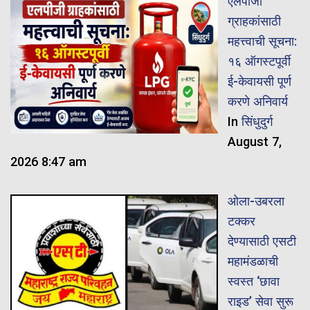
एलपीजी
ग्राहकांसाठी
महत्त्वाची सूचना:
१६ ऑगस्टपूर्वी
ई-केवायसी पूर्ण
करणे अनिवार्य
In
सिंधुदुर्ग
August 7,
2026 8:47 am
ओला-उबरला
टक्कर
देण्यासाठी एसटी
महामंडळाची
स्वस्त ‘छावा
राइड’ सेवा सुरू