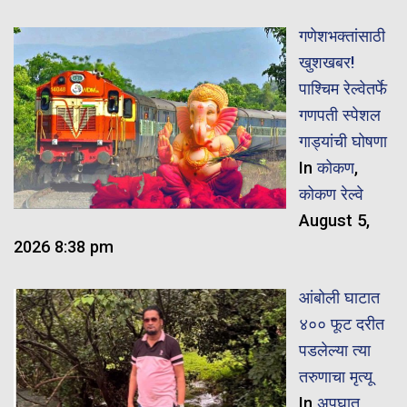
गणेशभक्तांसाठी
खुशखबर!
पाश्चिम रेल्वेतर्फे
गणपती स्पेशल
गाड्यांची घोषणा
In
कोकण
,
कोकण रेल्वे
August 5,
2026 8:38 pm
आंबोली घाटात
४०० फूट दरीत
पडलेल्या त्या
तरुणाचा मृत्यू
In
अपघात
,