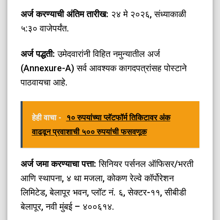
अर्ज करण्याची अंतिम तारीख:
२४ मे २०२६, संध्याकाळी
५:३० वाजेपर्यंत.
अर्ज पद्धती:
उमेदवारांनी विहित नमुन्यातील अर्ज
(Annexure-A) सर्व आवश्यक कागदपत्रांसह पोस्टाने
पाठवायचा आहे.
हेही वाचा -
१० रुपयांच्या प्लॅटफॉर्म तिकिटावर अंक
वाढवून प्रवाशाची ५०० रुपयांची फसवणूक
अर्ज जमा करण्याचा पत्ता:
सिनियर पर्सनल ऑफिसर/भरती
आणि स्थापना, ४ था मजला, कोकण रेल्वे कॉर्पोरेशन
लिमिटेड, बेलापूर भवन, प्लॉट नं. ६, सेक्टर-११, सीबीडी
बेलापूर, नवी मुंबई – ४००६१४.