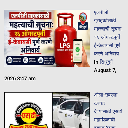
एलपीजी
ग्राहकांसाठी
महत्त्वाची सूचना:
१६ ऑगस्टपूर्वी
ई-केवायसी पूर्ण
करणे अनिवार्य
In
सिंधुदुर्ग
August 7,
2026 8:47 am
ओला-उबरला
टक्कर
देण्यासाठी एसटी
महामंडळाची
स्वस्त ‘छावा