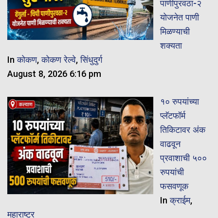
पाणीपुरवठा-२
योजनेत पाणी
मिळण्याची
शक्यता
In
कोकण
,
कोकण रेल्वे
,
सिंधुदुर्ग
August 8, 2026 6:16 pm
१० रुपयांच्या
प्लॅटफॉर्म
तिकिटावर अंक
वाढवून
प्रवाशाची ५००
रुपयांची
फसवणूक
In
क्राईम
,
महाराष्ट्र