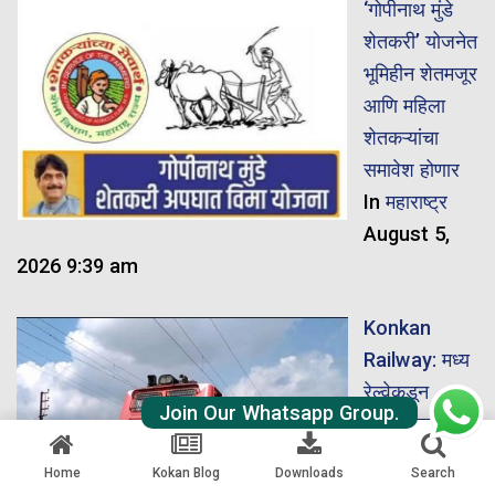
‘गोपीनाथ मुंडे
शेतकरी’ योजनेत
भूमिहीन शेतमजूर
आणि महिला
शेतकऱ्यांचा
समावेश होणार
In
महाराष्ट्र
August 5,
2026 9:39 am
Konkan
Railway: मध्य
रेल्वेकडून
Join Our Whatsapp Group.
प्रवाशांसाठी
खूशखबर!
Home
Kokan Blog
Downloads
Search
सीएसएमटी –