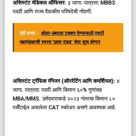
असिस्टंट मेडिकल ऑफिसर:
३ जागा. पात्रता: MBBS
पदवी आणि राज्य वैद्यकीय परिषदेची नोंदणी.
हेही वाचा -
ओला-उबरला टक्कर देण्यासाठी एसटी
महामंडळाची स्वस्त 'छावा राइड' सेवा सुरू होणार
असिस्टंट ट्रॅफिक मॅनेजर (ऑपरेटिंग आणि कमर्शियल):
४
जागा. पात्रता: पदवी आणि किमान ६०% गुणांसह
MBA/MMS. उमेदवाराकडे २०२३ नंतरचा किमान ८०
पर्सेंटाईल असलेला CAT स्कोअर असणे आवश्यक आहे.