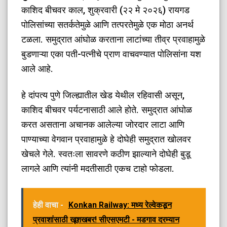
काशिद बीचवर काल, शुक्रवारी (२२ मे २०२६) रायगड
पोलिसांच्या सतर्कतेमुळे आणि तत्परतेमुळे एक मोठा अनर्थ
टळला. समुद्रात आंघोळ करताना लाटांच्या तीव्र प्रवाहामुळे
बुडणाऱ्या एका पती-पत्नीचे प्राण वाचवण्यात पोलिसांना यश
आले आहे.
हे दांपत्य पुणे जिल्ह्यातील खेड येथील रहिवासी असून,
काशिद बीचवर पर्यटनासाठी आले होते. समुद्रात आंघोळ
करत असताना अचानक आलेल्या जोरदार लाटा आणि
पाण्याच्या वेगवान प्रवाहामुळे हे दोघेही समुद्रात खोलवर
खेचले गेले. स्वतःला सावरणे कठीण झाल्याने दोघेही बुडू
लागले आणि त्यांनी मदतीसाठी एकच टाहो फोडला.
हेही वाचा -
Konkan Railway: मध्य रेल्वेकडून
प्रवाशांसाठी खूशखबर! सीएसएमटी - मडगाव दरम्यान