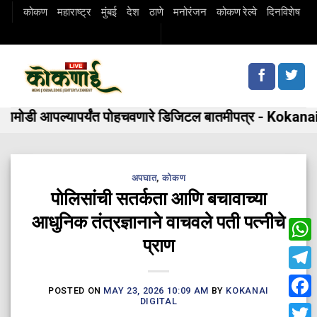
Skip
कोकण
महाराष्ट्र
मुंबई
देश
ठाणे
मनोरंजन
कोकण रेल्वे
दिनविशेष
to
content
मोडी आपल्यापर्यंत पोहचवणारे डिजिटल बातमीपत्र - Kokanai 
अपघात
,
कोकण
पोलिसांची सतर्कता आणि बचावाच्या
आधुनिक तंत्रज्ञानाने वाचवले पती पत्नीचे
प्राण
Wha
Tele
POSTED ON
MAY 23, 2026 10:09 AM
BY
KOKANAI
DIGITAL
Fac