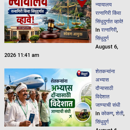
न्यायालय
रत्नागिरी किंवा
सिंधुदुर्गात व्हावे!
In
रत्नागिरी
,
सिंधुदुर्ग
August 6,
2026 11:41 am
शेतकऱ्यांना
अभ्यास
दौऱ्यासाठी
विदेशात
जाण्याची संधी
In
कोकण
,
शेती
,
सिंधुदुर्ग