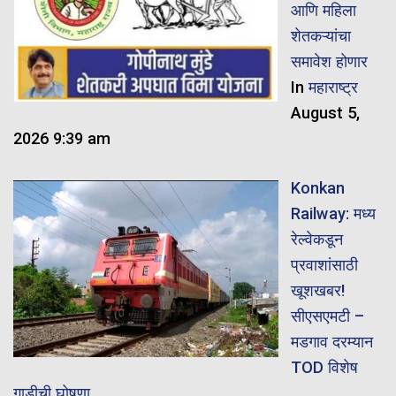
आणि महिला
शेतकऱ्यांचा
समावेश होणार
In
महाराष्ट्र
August 5,
2026 9:39 am
Konkan
Railway: मध्य
रेल्वेकडून
प्रवाशांसाठी
खूशखबर!
सीएसएमटी –
मडगाव दरम्यान
TOD विशेष
गाडीची घोषणा