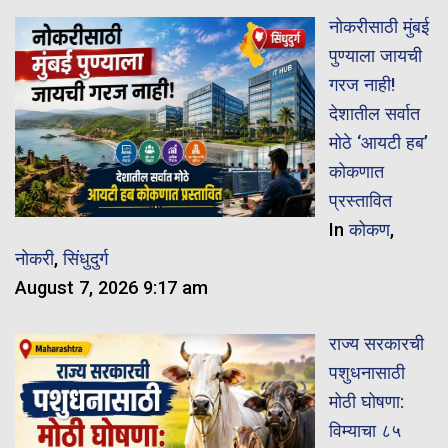
नोकरीसाठी मुंबई
पुण्याला जायची
गरज नाही!
देशातील सर्वात
मोठे ‘आयटी हब’
कोकणात
प्रस्तावित
In
कोकण
,
नोकरी
,
सिंधुदुर्ग
August 7, 2026 9:17 am
राज्य सरकारची
पशुधनासाठी
मोठी घोषणा:
विम्याचा ८५