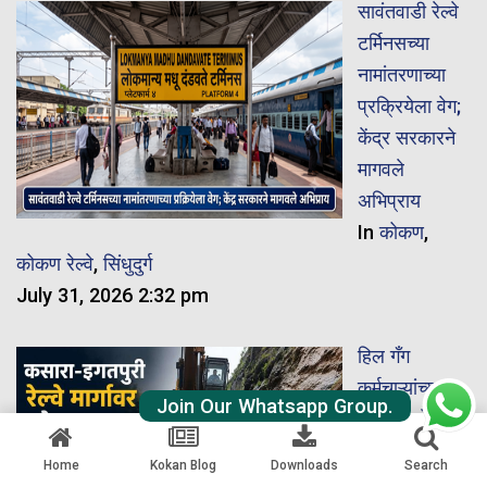
सावंतवाडी रेल्वे
टर्मिनसच्या
नामांतरणाच्या
प्रक्रियेला वेग;
केंद्र सरकारने
मागवले
अभिप्राय
In
कोकण
,
कोकण रेल्वे
,
सिंधुदुर्ग
July 31, 2026 2:32 pm
हिल गँग
कर्मचाऱ्यांच्या
Join Our Whatsapp Group.
सतर्कतेमुळे
कसारा-इगतपुरी
Home
Kokan Blog
Downloads
Search
घाटात संभाव्य