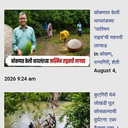
कोकणात केली
थायलंडच्या
‘जास्मिन
राइस’ची यशस्वी
लागवड
In
कोकण
,
रत्नागिरी
,
शेती
August 4,
2026 9:24 am
कुटगिरी येथे
लोखंडी पूल
कोसळल्याची
दुर्घटना: एका
बैलाचा मृत्यू, ६