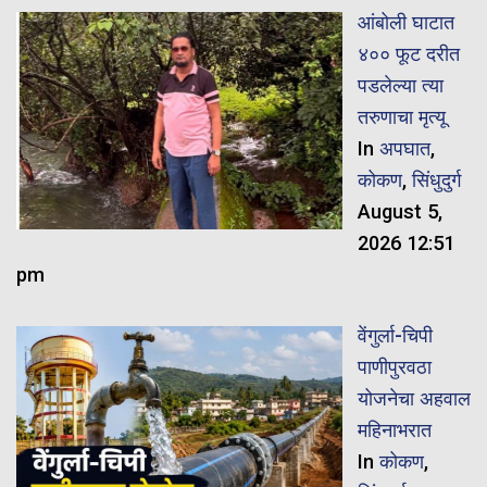
आंबोली घाटात
४०० फूट दरीत
पडलेल्या त्या
तरुणाचा मृत्यू
In
अपघात
,
कोकण
,
सिंधुदुर्ग
August 5,
2026 12:51
pm
वेंगुर्ला-चिपी
पाणीपुरवठा
योजनेचा अहवाल
महिनाभरात
In
कोकण
,