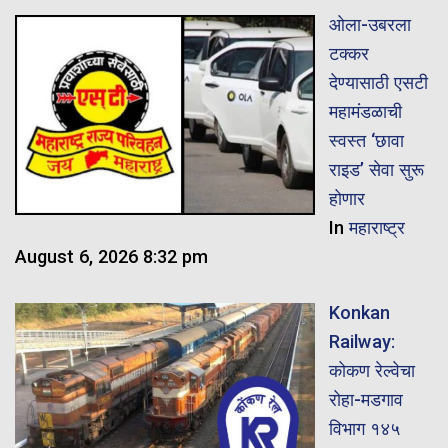
ओला-उबरला
टक्कर
देण्यासाठी एसटी
महामंडळाची
स्वस्त ‘छावा
राइड’ सेवा सुरू
होणार
In
महाराष्ट्र
August 6, 2026 8:32 pm
Konkan
Railway:
कोकण रेल्वेचा
रोहा-मडगाव
विभाग १४५