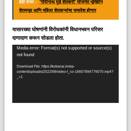
हेही वाचा -
'गोपीनाथ मुंडे शेतकरी' योजनेत भूमिहीन
शेतमजूर आणि महिला शेतकऱ्यांचा समावेश होणार
यासारख्या घोषणांनी विरोधकांनी विधानभवन परिसर
दाणादाण करून सोडला होता.
Video
Media error: Format(s) not supported or source(s)
not found
Player
Download File: https://kokanai.in/wp-
content/uploads/2022/08/video-t_co-16607894776070.mp4?
_=1